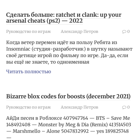
Сделать больше: ratchet и clank: up your
arsenal cheats (ps2) — 2022
Руководство по играм
Александр Петров
0
Когда ветер перемен идёт на пользу Ребята из
Insomniac (студия-разработчик) в шутку называют
своё детище игрой по фильму по игре. Да-да, если
вы ещё не знаете, то одноименная
Читать полностью
Bizarre blox codes for boosts (december 2021)
Руководство по играм
Александр Петров
0
АйДи песен в Роблоксе 407947764 — BTS – Save Me
148492408 — Monster by Meg & Dia (Remix) 413514503
— Marshmello – Alone 5047832992 — yes 189825748
—