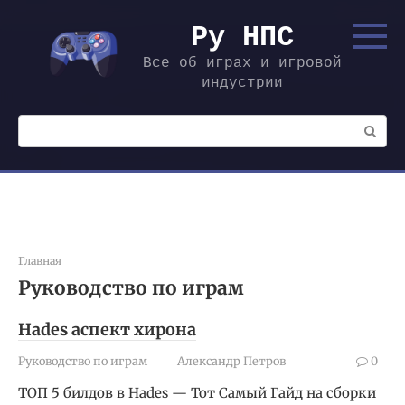
Перейти
к
Ру НПС
контенту
Все об играх и игровой
индустрии
Поиск:
Главная
Руководство по играм
Hades аспект хирона
Руководство по играм
Александр Петров
0
ТОП 5 билдов в Hades — Тот Самый Гайд на сборки