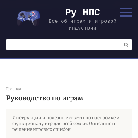
Перейти
к
Ру НПС
контенту
Все об играх и игровой
индустрии
Поиск:
Главная
Руководство по играм
Инструкции и полезные советы по настройке и
функционалу игр для всей семьи. Описание и
решение игровых ошибок