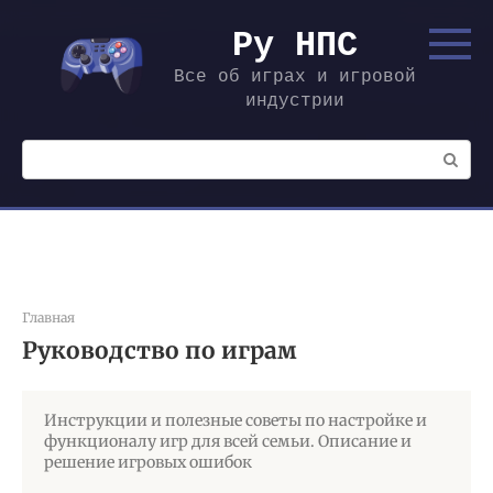
Перейти
к
Ру НПС
контенту
Все об играх и игровой
индустрии
Поиск:
Главная
Руководство по играм
Инструкции и полезные советы по настройке и
функционалу игр для всей семьи. Описание и
решение игровых ошибок