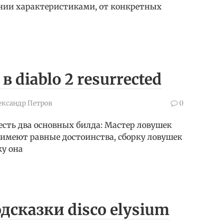
нии характеристиками, от конкретных
 diablo 2 resurrected
ександр Петров
0
 есть два основных билда: Мастер ловушек
а имеют равные достоинства, сборку ловушек
ку она
дсказки disco elysium