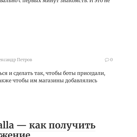
вально с первых минут знакомств. И это не
ександр Петров
0
я и сделать так, чтобы боты приседали,
и также чтобы им магазины добавлялись
halla — как получить
яжение