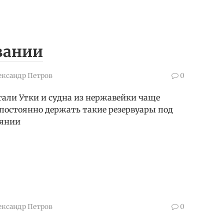
вании
ександр Петров
0
али Утки и судна из нержавейки чаще
 постоянно держать такие резервуары под
оянии
ександр Петров
0