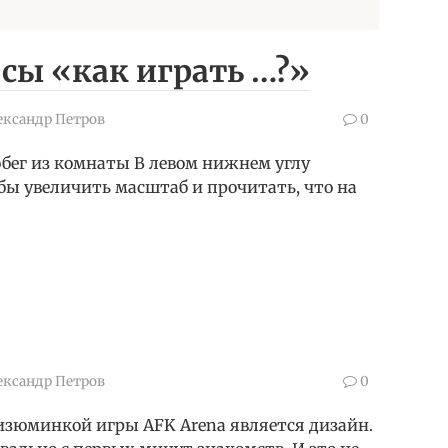
осы «как играть …?»
ександр Петров
0
Побег из комнаты В левом нижнем углу
обы увеличить масштаб и прочитать, что на
ександр Петров
0
 изюминкой игры AFK Arena является дизайн.