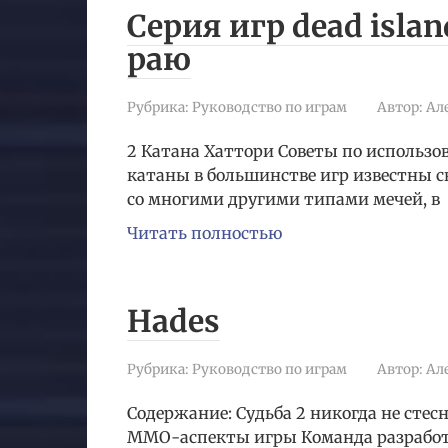
Серия игр dead isla
раю
Рубрика:
Руководство по играм
Автор:
Ал
2 Катана Хаттори Советы по использо
катаны в большинстве игр известны с
со многими другими типами мечей, в
Читать полностью
Hades
Рубрика:
Руководство по играм
Автор:
Ал
Содержание: Судьба 2 никогда не стес
MMO-аспекты игры Команда разработ