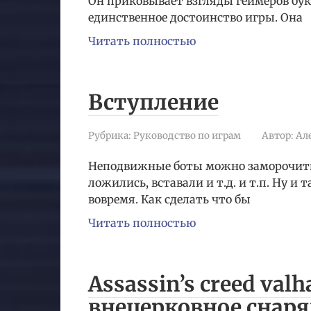
Он приковывает взгляды геймеров бук
единственное достоинство игры. Она
Читать полностью
Вступление
Рубрика:
Руководство по играм
Автор:
Ал
Неподвижные боты можно заморочитьс
ложились, вставали и т.д. и т.п. Ну 
вовремя. Как сделать что бы
Читать полностью
Assassin’s creed val
внецерковное снар