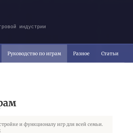
гровой индустрии
Руководство по играм
Разное
Статьи
рам
стройке и функционалу игр для всей семьи.
к