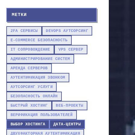
МЕТКИ
2FA СЕРВИСЫ
DEVOPS АУТСОРСИНГ
E-COMMERCE БЕЗОПАСНОСТЬ
IT СОПРОВОЖДЕНИЕ
VPS СЕРВЕР
АДМИНИСТРИРОВАНИЕ СИСТЕМ
АРЕНДА СЕРВЕРОВ
АУТЕНТИФИКАЦИЯ ЗВОНКОМ
АУТСОРСИНГ УСЛУГИ
БЕЗОПАСНОСТЬ ОНЛАЙН
БЫСТРЫЙ ХОСТИНГ
ВЕБ-ПРОЕКТЫ
ВЕРИФИКАЦИЯ ПОЛЬЗОВАТЕЛЕЙ
ВЫБОР ХОСТИНГА
ДАТА-ЦЕНТРЫ
ДВУХФАКТОРНАЯ АУТЕНТИФИКАЦИЯ