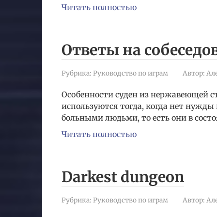
Читать полностью
Ответы на собеседо
Рубрика:
Руководство по играм
Автор:
Ал
Особенности суден из нержавеющей ст
используются тогда, когда нет нужды
больными людьми, то есть они в сост
Читать полностью
Darkest dungeon
Рубрика:
Руководство по играм
Автор:
Ал