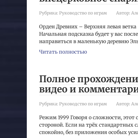
Рубрика:
Руководство по играм
Автор:
Ал
Орден Древних – Верхняя левая ветка
Начальная подсказка будет у вас посл
направиться в маленькую деревню Эл
Читать полностью
Полное прохождение 
видео и комментар
Рубрика:
Руководство по играм
Автор:
Ал
Режим 1999 Говоря о сложности, этот
стороной. Если на трёх стандартных 
спокойно, без приложения особых уси