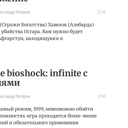
ександр Петров
0
 (Стражи Богатства) Хавелок (Алебарда)
е убийства Осгара. Вам нужно будет
ьфгарстун, находящуюся в
bioshock: infinite c
иями
ександр Петров
0
 самый режим, 1999, невозможно обойти
сложностях игра проходится более-менее
лий и обязательного применения