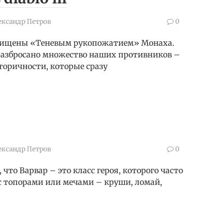
ександр Петров
0
осхищены «Теневым рукопожатием» Монаха.
разбросано множество наших противников –
торичности, которые сразу
ександр Петров
0
что Варвар – это класс героя, которого часто
 топорами или мечами – круши, ломай,