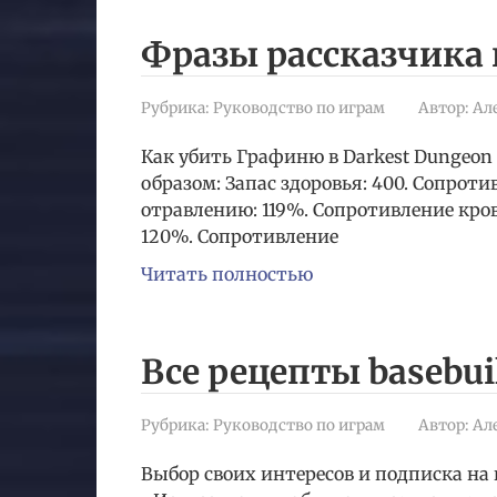
Фразы рассказчика в
Рубрика:
Руководство по играм
Автор:
Ал
Как убить Графиню в Darkest Dungeo
образом: Запас здоровья: 400. Сопрот
отравлению: 119%. Сопротивление кро
120%. Сопротивление
Читать полностью
Все рецепты basebui
Рубрика:
Руководство по играм
Автор:
Ал
Выбор своих интересов и подписка на н