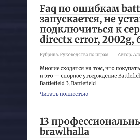
Faq по ошибкам battl
запускается, не уст
подключиться к сер
directx error, 2002g, 
Рубрика:
Руководство по играм
Автор:
Ал
Многие сходятся на том, что покупать 
и это — спорное утверждение Battlefie
Battlefield 3, Battlefield
Читать полностью
13 профессиональны
brawlhalla