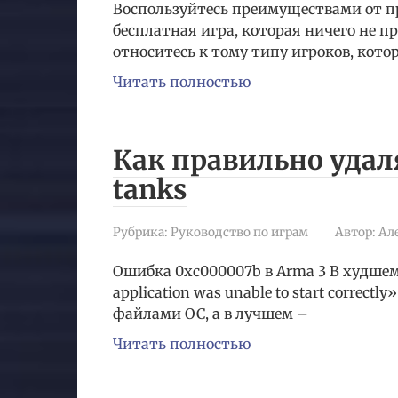
Воспользуйтесь преимуществами от про
бесплатная игра, которая ничего не п
относитесь к тому типу игроков, кото
Читать полностью
Как правильно удаля
tanks
Рубрика:
Руководство по играм
Автор:
Ал
Ошибка 0xc000007b в Arma 3 В худшем
application was unable to start corre
файлами ОС, а в лучшем –
Читать полностью