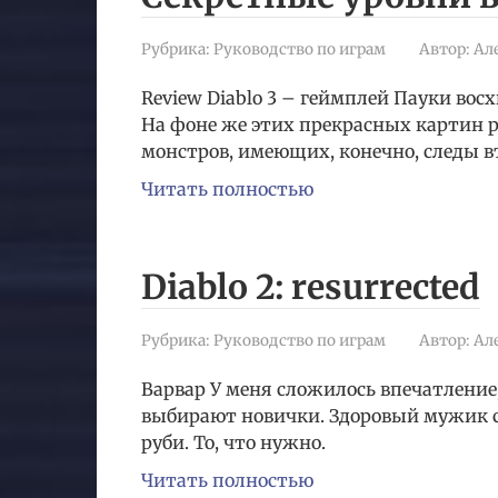
Рубрика:
Руководство по играм
Автор:
Ал
Review Diablo 3 – геймплей Пауки в
На фоне же этих прекрасных картин 
монстров, имеющих, конечно, следы в
Читать полностью
Diablo 2: resurrected
Рубрика:
Руководство по играм
Автор:
Ал
Варвар У меня сложилось впечатление, 
выбирают новички. Здоровый мужик с
руби. То, что нужно.
Читать полностью