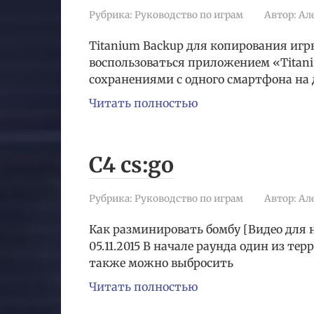
Рубрика:
Руководство по играм
Автор:
Ал
Titanium Backup для копирования игр
воспользоваться приложением «Titan
сохранениями с одного смартфона на д
Читать полностью
C4 cs:go
Рубрика:
Руководство по играм
Автор:
Ал
Как разминировать бомбу [Видео для нов
05.11.2015 В начале раунда один из те
также можно выбросить
Читать полностью