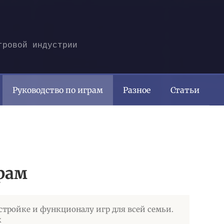
гровой индустрии
Руководство по играм
Разное
Статьи
рам
стройке и функционалу игр для всей семьи.
к