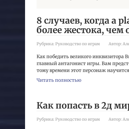
8 случаев, когда a pl
более жестока, чем 
Рубрика:
Руководство по играм
Автор:
Ал
Как победить великого инквизитора 
главный антагонист игры. Вам предсто
тому времени этот персонаж научитс
Читать полностью
Как попасть в 2д м
Рубрика:
Руководство по играм
Автор:
Ал