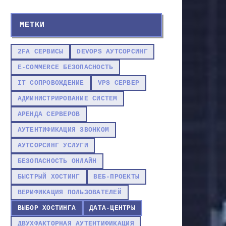
МЕТКИ
2FA СЕРВИСЫ
DEVOPS АУТСОРСИНГ
E-COMMERCE БЕЗОПАСНОСТЬ
IT СОПРОВОЖДЕНИЕ
VPS СЕРВЕР
АДМИНИСТРИРОВАНИЕ СИСТЕМ
АРЕНДА СЕРВЕРОВ
АУТЕНТИФИКАЦИЯ ЗВОНКОМ
АУТСОРСИНГ УСЛУГИ
БЕЗОПАСНОСТЬ ОНЛАЙН
БЫСТРЫЙ ХОСТИНГ
ВЕБ-ПРОЕКТЫ
ВЕРИФИКАЦИЯ ПОЛЬЗОВАТЕЛЕЙ
ВЫБОР ХОСТИНГА
ДАТА-ЦЕНТРЫ
ДВУХФАКТОРНАЯ АУТЕНТИФИКАЦИЯ