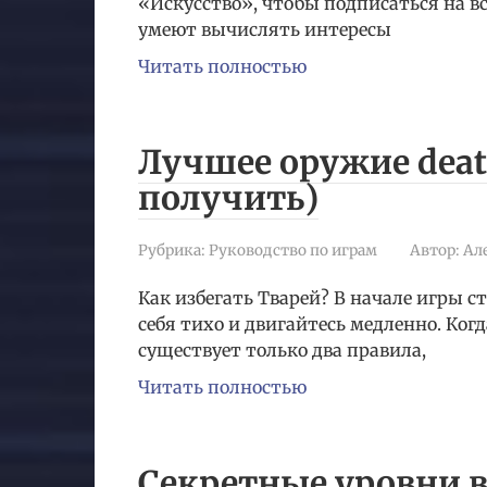
«Искусство», чтобы подписаться на в
умеют вычислять интересы
Читать полностью
Лучшее оружие death
получить)
Рубрика:
Руководство по играм
Автор:
Ал
Как избегать Тварей? В начале игры 
себя тихо и двигайтесь медленно. Когд
существует только два правила,
Читать полностью
Секретные уровни в d