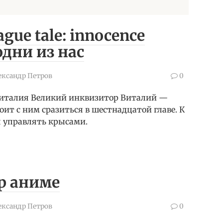
ague tale: innocence
одни из нас
ександр Петров
0
Виталия Великий инквизитор Виталий —
ит с ним сразиться в шестнадцатой главе. К
я управлять крысами.
ир аниме
ександр Петров
0