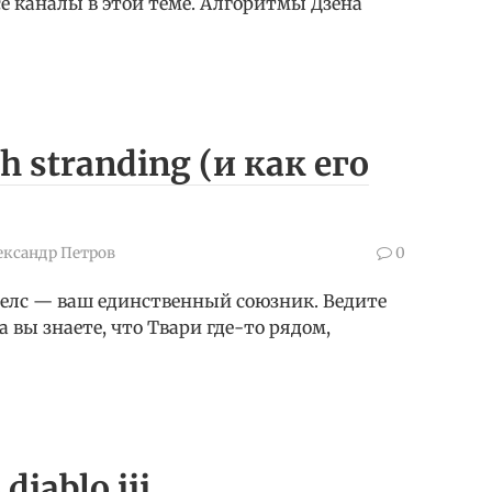
се каналы в этой теме. Алгоритмы Дзена
 stranding (и как его
ександр Петров
0
стелс — ваш единственный союзник. Ведите
а вы знаете, что Твари где-то рядом,
iablo iii