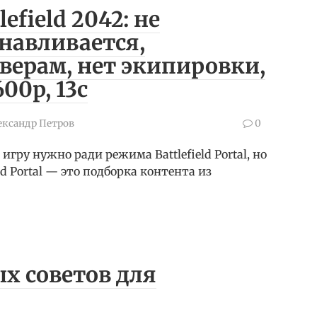
efield 2042: не
анавливается,
верам, нет экипировки,
600p, 13c
ександр Петров
0
игру нужно ради режима Battlefield Portal, но
ld Portal — это подборка контента из
х советов для