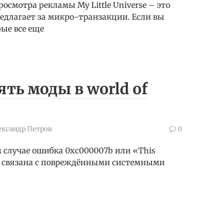
смотра рекламы My Little Universe – это
редлагает за микро-транзакции. Если вы
рые все еще
ть моды в world of
ександр Петров
0
 случае ошибка 0xc000007b или «This
ctly» связана с повреждёнными системными