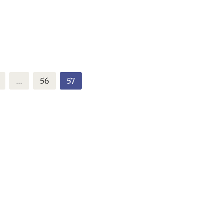
…
56
57