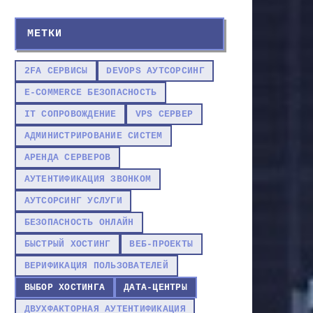
МЕТКИ
2FA СЕРВИСЫ
DEVOPS АУТСОРСИНГ
E-COMMERCE БЕЗОПАСНОСТЬ
IT СОПРОВОЖДЕНИЕ
VPS СЕРВЕР
АДМИНИСТРИРОВАНИЕ СИСТЕМ
АРЕНДА СЕРВЕРОВ
АУТЕНТИФИКАЦИЯ ЗВОНКОМ
АУТСОРСИНГ УСЛУГИ
БЕЗОПАСНОСТЬ ОНЛАЙН
БЫСТРЫЙ ХОСТИНГ
ВЕБ-ПРОЕКТЫ
ВЕРИФИКАЦИЯ ПОЛЬЗОВАТЕЛЕЙ
ВЫБОР ХОСТИНГА
ДАТА-ЦЕНТРЫ
ДВУХФАКТОРНАЯ АУТЕНТИФИКАЦИЯ