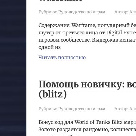
Рубрика:
Руководство по играм
Автор:
Ал
Содержание: Warframe, популярный б
шутер от третьего лица от Digital Ext
игровом сообществе. Выдержав испыта
одной из
Читать полностью
Помощь новичку: во
(blitz)
Рубрика:
Руководство по играм
Автор:
Ал
Бонус код для World of Tanks Blitz м
Золото раздается рандомно, количест