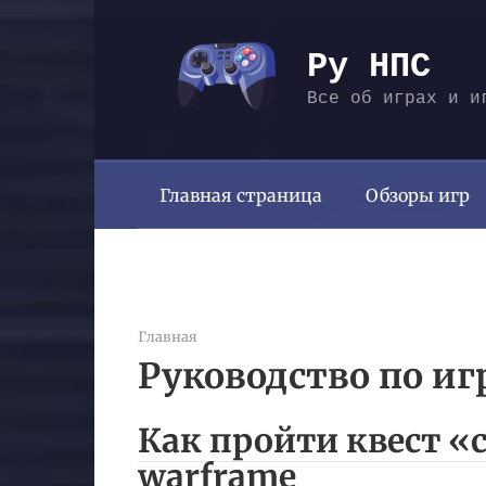
Перейти
к
Ру НПС
контенту
Все об играх и и
Главная страница
Обзоры игр
Главная
Руководство по иг
Как пройти квест 
warframe