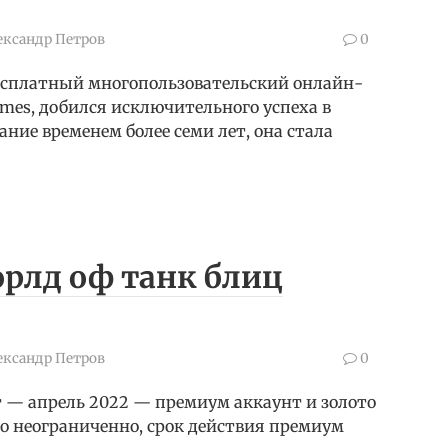
ександр Петров
0
есплатный многопользовательский онлайн-
remes, добился исключительного успеха в
ние временем более семи лет, она стала
рлд оф танк блиц
ександр Петров
0
арт — апрель 2022 — премиум аккаунт и золото
во неограниченно, срок действия премиум