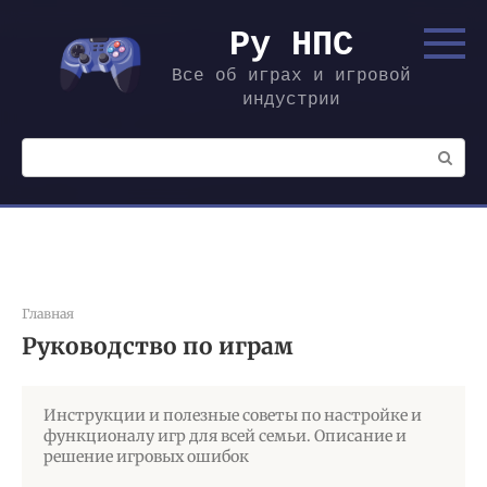
Перейти
к
Ру НПС
контенту
Все об играх и игровой
индустрии
Поиск:
Главная
Руководство по играм
Инструкции и полезные советы по настройке и
функционалу игр для всей семьи. Описание и
решение игровых ошибок