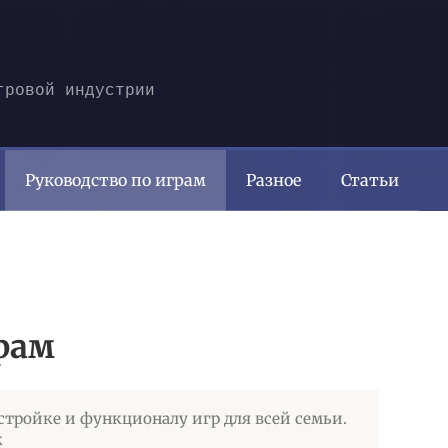
гровой индустрии
Руководство по играм
Разное
Статьи
рам
стройке и функционалу игр для всей семьи.
к