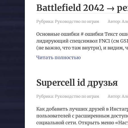
Battlefield 2042 → 
Рубрика:
Руководство по играм
Автор:
Ал
Основные ошибки # ошибки Текст оши
лидирующий спецсимвол FNC1 (см GS1 D
(не важно, что там внутри), и видим, ч
Читать полностью
Supercell id друзья
Рубрика:
Руководство по играм
Автор:
Ал
Как добавить лучших друзей в Инста
пользователей с расширенным доступ
социальной сети. Открыть меню «Нас