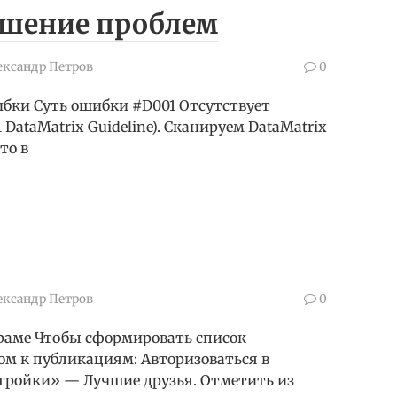
решение проблем
ександр Петров
0
бки Суть ошибки #D001 Отсутствует
ataMatrix Guideline). Сканируем DataMatrix
то в
ександр Петров
0
граме Чтобы сформировать список
ом к публикациям: Авторизоваться в
тройки» — Лучшие друзья. Отметить из