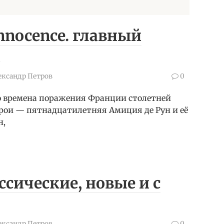
 innocence. главный
?
ександр Петров
0
о времена поражения Франции столетней
рои — пятнадцатилетняя Амиция де Рун и её
н,
ссические, новые и с
ександр Петров
0