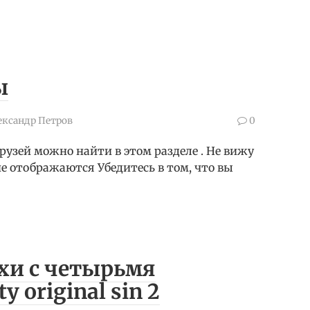
ы
ександр Петров
0
узей можно найти в этом разделе . Не вижу
d не отображаются Убедитесь в том, что вы
хи с четырьмя
y original sin 2