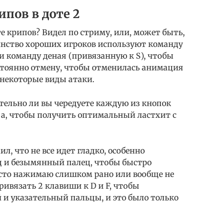
ипов в доте 2
те крипов? Видел по стриму, или, может быть,
шинство хороших игроков используют команду
и команду деная (привязанную к S), чтобы
остоянно отмену, чтобы отменилась анимация
некоторые виды атаки.
тельно ли вы чередуете каждую из кнопок
, s, a, чтобы получить оптимальный ластхит с
л, что не все идет гладко, особенно
ц и безымянный палец, чтобы быстро
сто нажимаю слишком рано или вообще не
ивязать 2 клавиши к D и F, чтобы
й и указательный пальцы, и это было только