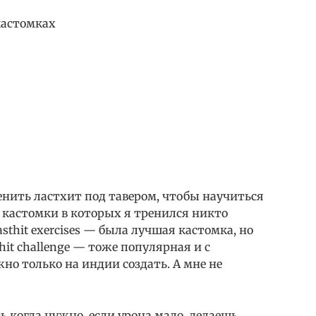
кастомках
ренить ластхит под тавером, чтобы научиться
 кастомки в которых я тренился никто
sthit exercises — была лучшая кастомка, но
hit challenge — тоже популярная и с
о только на индии создать. А мне не
ь когда нужно, если урона мало, делаешь