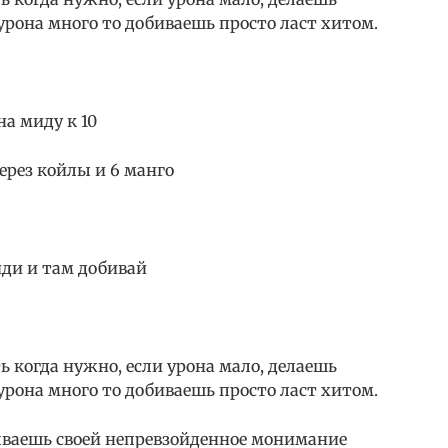
урона много то добиваешь просто ласт хитом.
на миду к 10
ерез койлы и 6 манго
иди и там добивай
ь когда нужно, если урона мало, делаешь
урона много то добиваешь просто ласт хитом.
зываешь своей непревзойденное монимание