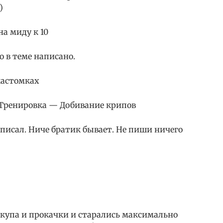
)
на миду к 10
о в теме написано.
кастомках
 Тренировка — Добивание крипов
аписал. Ниче братик бывает. Не пиши ничего
акупа и прокачки и старались максимально