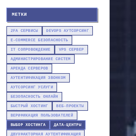
МЕТКИ
2FA СЕРВИСЫ
DEVOPS АУТСОРСИНГ
E-COMMERCE БЕЗОПАСНОСТЬ
IT СОПРОВОЖДЕНИЕ
VPS СЕРВЕР
АДМИНИСТРИРОВАНИЕ СИСТЕМ
АРЕНДА СЕРВЕРОВ
АУТЕНТИФИКАЦИЯ ЗВОНКОМ
АУТСОРСИНГ УСЛУГИ
БЕЗОПАСНОСТЬ ОНЛАЙН
БЫСТРЫЙ ХОСТИНГ
ВЕБ-ПРОЕКТЫ
ВЕРИФИКАЦИЯ ПОЛЬЗОВАТЕЛЕЙ
ВЫБОР ХОСТИНГА
ДАТА-ЦЕНТРЫ
ДВУХФАКТОРНАЯ АУТЕНТИФИКАЦИЯ