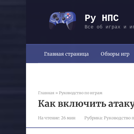
Перейти
к
Ру НПС
контенту
Все об играх и и
Главная страница
Обзоры игр
Главная
»
Руководство по играм
Как включить атаку
На чтение:
26 мин
Рубрика:
Руководство п