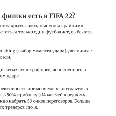
фишки есть в FIFA 22?
жно закрыть свободные зоны крайними
 остаться только один футболист, выбежать
nishing (выбор момента удара) увеличивает
льти.
щититься от штрафного, исполненного в
ом ударе.
фективность применяемых контрактов в
ть 50% прибавку (+14 матчей к редкому
жно набрать 50 очков переговоров. Больше
х тренеров (по 3).