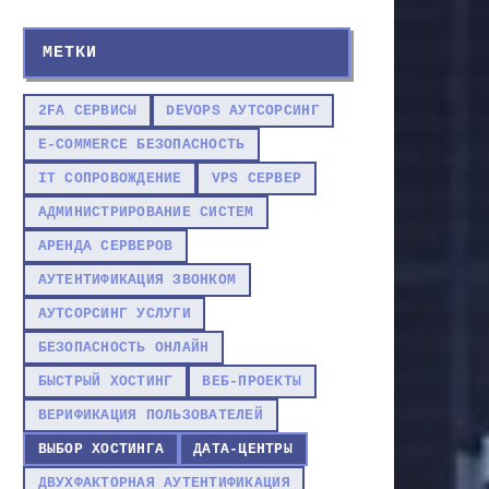
МЕТКИ
2FA СЕРВИСЫ
DEVOPS АУТСОРСИНГ
E-COMMERCE БЕЗОПАСНОСТЬ
IT СОПРОВОЖДЕНИЕ
VPS СЕРВЕР
АДМИНИСТРИРОВАНИЕ СИСТЕМ
АРЕНДА СЕРВЕРОВ
АУТЕНТИФИКАЦИЯ ЗВОНКОМ
АУТСОРСИНГ УСЛУГИ
БЕЗОПАСНОСТЬ ОНЛАЙН
БЫСТРЫЙ ХОСТИНГ
ВЕБ-ПРОЕКТЫ
ВЕРИФИКАЦИЯ ПОЛЬЗОВАТЕЛЕЙ
ВЫБОР ХОСТИНГА
ДАТА-ЦЕНТРЫ
ДВУХФАКТОРНАЯ АУТЕНТИФИКАЦИЯ