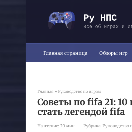
Перейти
к
Ру НПС
контенту
Все об играх и и
Главная страница
Обзоры игр
Главная
»
Руководство по играм
Советы по fifa 21: 1
стать легендой fifa
На чтение:
20 мин
Рубрика:
Руководство 