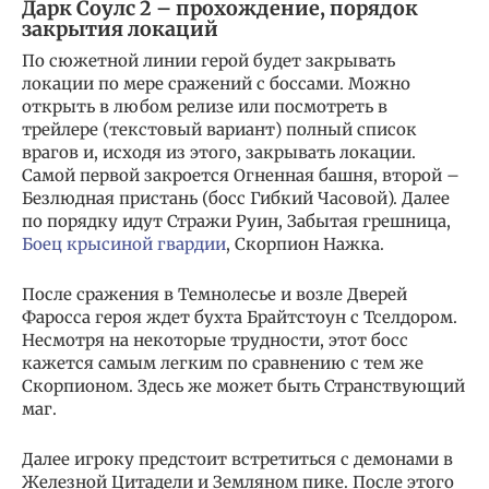
Дарк Соулс 2 – прохождение, порядок
закрытия локаций
По сюжетной линии герой будет закрывать
локации по мере сражений с боссами. Можно
открыть в любом релизе или посмотреть в
трейлере (текстовый вариант) полный список
врагов и, исходя из этого, закрывать локации.
Самой первой закроется Огненная башня, второй –
Безлюдная пристань (босс Гибкий Часовой). Далее
по порядку идут Стражи Руин, Забытая грешница,
Боец крысиной гвардии
, Скорпион Нажка.
После сражения в Темнолесье и возле Дверей
Фаросса героя ждет бухта Брайтстоун с Тселдором.
Несмотря на некоторые трудности, этот босс
кажется самым легким по сравнению с тем же
Скорпионом. Здесь же может быть Странствующий
маг.
Далее игроку предстоит встретиться с демонами в
Железной Цитадели и Земляном пике. После этого