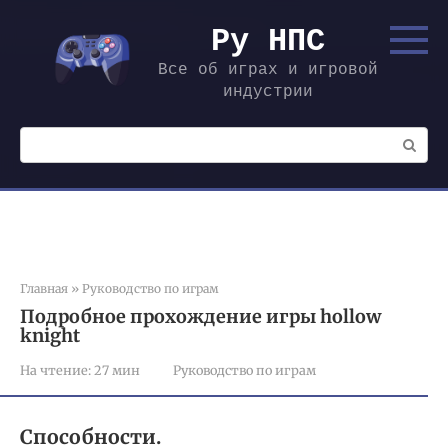
Перейти
к
Ру НПС
контенту
Все об играх и игровой
индустрии
Поиск:
Главная
»
Руководство по играм
Подробное прохождение игры hollow
knight
На чтение:
27 мин
Руководство по играм
Способности.