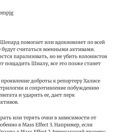
iompjg
Шепард помогает или вдохновляет по всей
е будут считаться военными активами.
стся парализовать, но не убить колонистов
шит пощадить Шиалу, все это позже станет
, проявление доброты к репортеру Халисе
 трилогии и сопротивление побуждению
негата и ударить ее, дает перк
ктивов.
ать или терять очки в зависимости от
бенно в Mass Effect 3. Например, если
анта в Mass Effect 2 Аттиканский траверс: