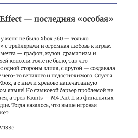
Effect — последняя «особая»
, у меня не было Xbox 360 — только
» с трейлерами и огромная любовь к играм
ак мечта — графон, музон, драматизм и
зей консоли тоже не было, так что
с одной стороны злила, с другой — создавала
 чего-то великого и недостижимого. Спустя
Xbox, а с ним и хреново напечатанную
ком языке! Но языковой барьер проблемой не
ся, а трек Faunts — M4 Part II из финальных
дце. Тогда казалось, что выше игровая
жет.
cV1SSc