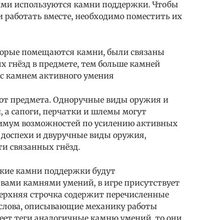
ними используются камни поддержки. Чтобы
 работать вместе, необходимо поместить их
оторые помещаются камни, были связаны
х гнёзд в предмете, тем больше камней
с камнем активного умения
т от предмета. Одноручные виды оружия и
 а сапоги, перчатки и шлемы могут
симум возможностей по усилению активных
доспехи и двуручные виды оружия,
ти связанных гнёзд.
акие камни поддержки будут
вами камнями умений, в игре присутствует
верхняя строчка содержит перечисленные
е слова, описывающие механику работы
еет теги аналогичные камню умений, то они