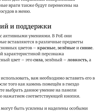
нные враги также будут перенесены на
осудов в меню.
ий и поддержки
 с активными умениями. В PoE они
орые вставляются в различные предметы
сновных цветов –
красные
,
зелёные
и
синие
.
кой характеристикой персонажа
сный цвет – это
сила
, зелёный –
ловкость
, а
спользовать, вам необходимо вставить его в
сле того как камень помещён в гнездо
ете выбрать данное умение на панели
го нажатием соответствующей кнопки.
 могут быть усилены и наделены особыми