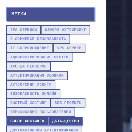
МЕТКИ
2FA СЕРВИСЫ
DEVOPS АУТСОРСИНГ
E-COMMERCE БЕЗОПАСНОСТЬ
IT СОПРОВОЖДЕНИЕ
VPS СЕРВЕР
АДМИНИСТРИРОВАНИЕ СИСТЕМ
АРЕНДА СЕРВЕРОВ
АУТЕНТИФИКАЦИЯ ЗВОНКОМ
АУТСОРСИНГ УСЛУГИ
БЕЗОПАСНОСТЬ ОНЛАЙН
БЫСТРЫЙ ХОСТИНГ
ВЕБ-ПРОЕКТЫ
ВЕРИФИКАЦИЯ ПОЛЬЗОВАТЕЛЕЙ
ВЫБОР ХОСТИНГА
ДАТА-ЦЕНТРЫ
ДВУХФАКТОРНАЯ АУТЕНТИФИКАЦИЯ