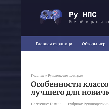
Перейти
к
Ру НПС
контенту
Все об играх и и
Главная страница
Обзоры игр
Главная
»
Руководство по играм
Особенности классов 
лучшего для нович
На чтение:
17 мин
Рубрика:
Руководство п