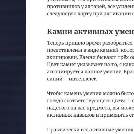
противников у алтарей, все усиле
следующую карту при активации с
Камни активных умен
Теперь пришло время разобраться
представлены в виде камней, кот
экипировки. Камни бывают трёх о
Цвет камня указывает на то, с ка
ассоциируется данное умение. Кра
синий –
интеллект
.
Чтобы камень умения можно было и
гнездо соответствующего цвета. По
надетого на вас предмета, вы мож
активных навыков и применять е
Практически все активные умения