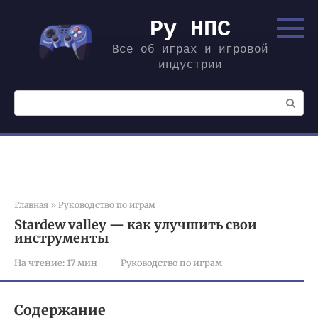
Перейти
к
Ру НПС
контенту
Все об играх и игровой
индустрии
Поиск:
Главная
»
Руководство по играм
Stardew valley — как улучшить свои
инструменты
На чтение:
17 мин
Руководство по играм
Содержание