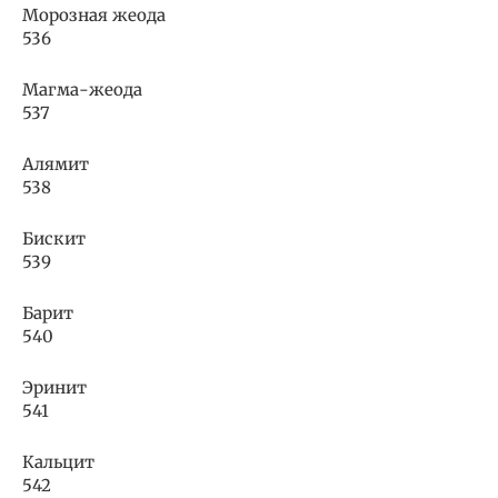
Морозная жеода
536
Магма-жеода
537
Алямит
538
Бискит
539
Барит
540
Эринит
541
Кальцит
542