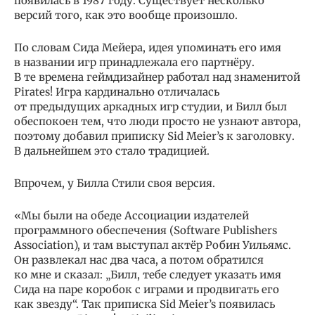
появилась в 1987 году. Существует несколько
версий того, как это вообще произошло.
По словам Сида Мейера, идея упоминать его имя
в названии игр принадлежала его партнёру.
В те времена геймдизайнер работал над знаменитой
Pirates! Игра кардинально отличалась
от предыдущих аркадных игр студии, и Билл был
обеспокоен тем, что люди просто не узнают автора,
поэтому добавил приписку Sid Meier’s к заголовку.
В дальнейшем это стало традицией.
Впрочем, у Билла Стили своя версия.
«Мы были на обеде Ассоциации издателей
программного обеспечения (Software Publishers
Association), и там выступал актёр Робин Уильямс.
Он развлекал нас два часа, а потом обратился
ко мне и сказал: „Билл, тебе следует указать имя
Сида на паре коробок с играми и продвигать его
как звезду“. Так приписка Sid Meier’s появилась