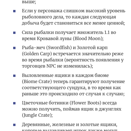
выше;
Если у персонажа слишком высокий уровень
рыболовного дела, то каждая следующая
добыча будет становиться все менее ценной;
Сила рыбалки получает множитель 1.1 во
время Кровавой луны (Blood Moon);
Рыба-меч (Swordfish) и Золотой карп
(Golden Carp) встречается значительно реже
во время рыбалки (вероятность появления у
торговцев NPC не изменилась);
Выловленные ящики в каждом биоме
(Biome Crate) теперь гарантируют получение
соответствующего сундука, в то время как
раньше это происходило от случая к случаю;
Цветочные ботинки (Flower Boots) всегда
можно получить, поймав ящик в джунглях
(Jungle Crate);
Деревянные, железные и золотые ящики,
которые вылавливает игрок также могут