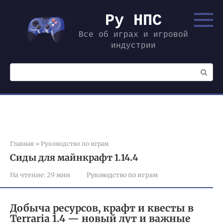
Перейти
к
Ру НПС
контенту
Все об играх и игровой
индустрии
Поиск:
Главная
»
Руководство по играм
Сиды для майнкрафт 1.14.4
На чтение:
29 мин
Руководство по играм
Добыча ресурсов, крафт и квесты в
Terraria 1.4 — новый лут и важные