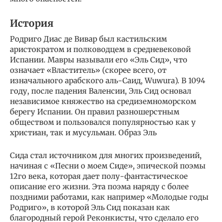
История
Родриго Диас де Вивар был кастильским
аристократом и полководцем в средневековой
Испании. Мавры называли его «Эль Сид», что
означает «Властитель» (скорее всего, от
изначального арабского аль-Саид, Wuwura). В 1094
году, после падения Валенсии, Эль Сид основал
независимое княжество на средиземноморском
берегу Испании. Он правил разношерстным
обществом и пользовался популярностью как у
христиан, так и мусульман. Образ Эль
Сида стал источником для многих произведений,
начиная с «Песни о моем Сиде», эпической поэмы
12го века, которая дает полу-фантастическое
описание его жизни. Эта поэма наряду с более
поздними работами, как например «Молодые годы
Родриго», в которой Эль Сид показан как
благородный герой Реконкисты, что сделало его