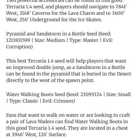
Two powerful accessories can be found in this good
Terraria 1.4 seed, and players should navigate to 7841′
West, 2148′ Caverns for the Lava Charm and to 3600′
West, 256′ Underground for the Ice Skates.
Pyramid and Sandstorm in a Bottle Seed (Seed:
1211831599 | Size: Medium | Type: Master | Evil:
Corruption)
This best Terraria 1.4 seed will help players that want
an improved double jump, as a Sandstorm in a Bottle
can be found in the pyramid that is buried in the Desert
directly to the west of the spawn point.
Water Walking Boots Seed (Seed: 23093324 | Size: Small
| Type: Classic | Evil: Crimson)
Fans that want to walk on water or are looking to craft
a pair of Lava Waders can find Water Walking Boots in
this good Terraria 1.4 seed. They are located in a chest
at 3946′ West, 126′ Surface.