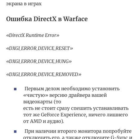
экрана в играх
Ошибка DirectX в Warface
«DirectX Runtime Error»
«DXGI_ERROR_DEVICE_RESET»
«DXGI_ERROR_DEVICE_HUNG»
«DXGI_ERROR_DEVICE_REMOVED»
Первым делом необходимо установить
«чистую» версию драйвера вашей
видеокарты (то
есть не стоит сразу спешить устанавливать
тот же GeForce Experience, ничего лишнего
от AMD и аудио).
При наличии второго монитора попробуйте
отключить его, а также отключите G-Sync и