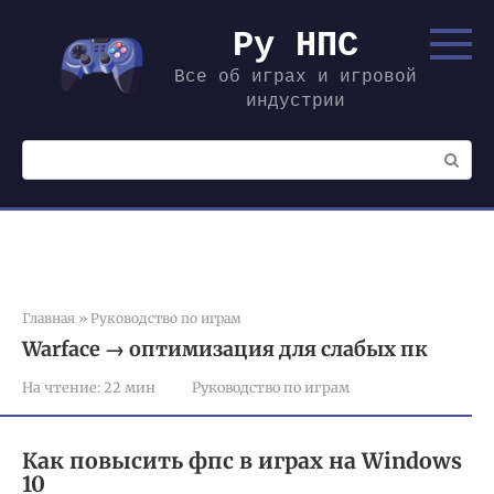
Перейти
к
Ру НПС
контенту
Все об играх и игровой
индустрии
Поиск:
Главная
»
Руководство по играм
Warface → оптимизация для слабых пк
На чтение:
22 мин
Руководство по играм
Как повысить фпс в играх на Windows
10