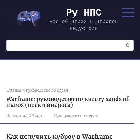
Перейти
к
Ру НПС
контенту
Все об играх и игровой
индустрии
Поиск:
Главная
»
Руководство по играм
Warframe: руководство по квесту sands of
inaros (пески инароса)
На чтение:
27 мин
Руководство по играм
Как получить куброу в Warframe