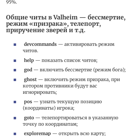
95%.
Общие читы в Valheim — бессмертие,
режим «призрака», телепорт,
приручение зверей и т.д.
devcommands
— активировать режим
читов.
help
— показать список читов;
god
— включить бессмертие (режим бога);
ghost
— включить режим призрака, при
котором противники будут вас
игнорировать;
pos
— узнать текущую позицию
(координаты) игрока;
goto
— телепортироваться в указанную
точку по координатам;
exploremap
— открыть всю карту;