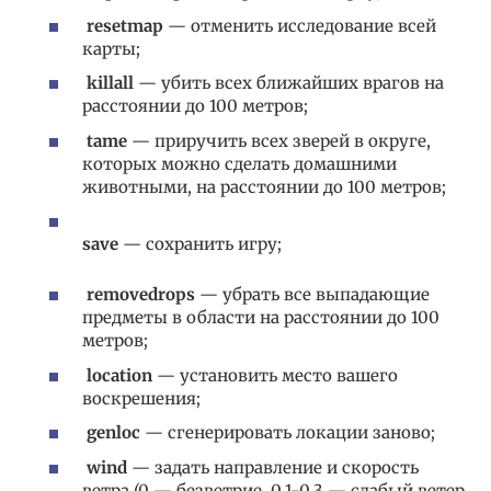
resetmap
— отменить исследование всей
карты;
killall
— убить всех ближайших врагов на
расстоянии до 100 метров;
tame
— приручить всех зверей в округе,
которых можно сделать домашними
животными, на расстоянии до 100 метров;
save
— сохранить игру;
removedrops
— убрать все выпадающие
предметы в области на расстоянии до 100
метров;
location
— установить место вашего
воскрешения;
genloc
— сгенерировать локации заново;
wind
— задать направление и скорость
ветра (0 — безветрие, 0,1-0,3 — слабый ветер,