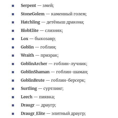
Serpent
— змей;
StoneGolem
— каменный голем;
Hatchling
— детёныш дракона;
BlobElite
— слизняк;
Lox
— быкозавр;
Goblin
— гоблин;
Wraith
— призрак;
GoblinArcher
— гоблин-лучник;
GoblinShaman
— гоблин-шаман;
GoblinBrute
— гоблин-берсерк;
Surtling
— суртлинг;
Leech
— пиявка;
Draugr
— драугр;
Draugr_Elite
— элитный драугр;