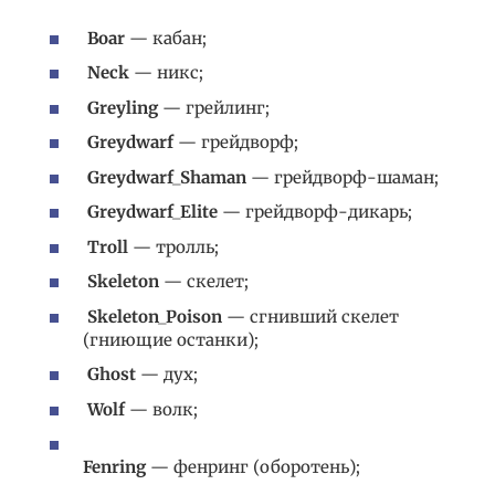
Boar
— кабан;
Neck
— никс;
Greyling
— грейлинг;
Greydwarf
— грейдворф;
Greydwarf_Shaman
— грейдворф-шаман;
Greydwarf_Elite
— грейдворф-дикарь;
Troll
— тролль;
Skeleton
— cкелет;
Skeleton_Poison
— cгнивший скелет
(гниющие останки);
Ghost
— дух;
Wolf
— волк;
Fenring
— фенринг (оборотень);