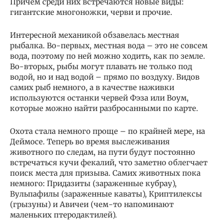
Причем среди них встречаются новые виды:
гигантские многоножки, черви и прочие.
Интересной механикой обзавелась местная
рыбалка. Во-первых, местная вода – это не совсем
вода, поэтому по ней можно ходить, как по земле.
Во-вторых, рыбы могут плавать не только под
водой, но и над водой – прямо по воздуху. Видов
самих рыб немного, а в качестве наживки
используются останки червей Фэза или Воум,
которые можно найти разбросанными по карте.
Охота стала немного проще – по крайней мере, на
Деймосе. Теперь во время выслеживания
животного по следам, на пути будут постоянно
встречаться кучи фекалий, что заметно облегчает
поиск места для призыва. Самих животных пока
немного: Придазиты (зараженные кубрау),
Вульпафилы (зараженные каваты), Криптилексы
(грызуны) и Авичеи (чем-то напоминают
маленьких птеродактилей).