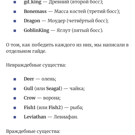
gd_king
— Древний (второй босс);
Bonemass
— Масса костей (третий босс);
Dragon
— Моудер (четвёртый босс);
GoblinKing
— Яглут (пятый босс).
О том, как победить каждого из них, мы написали в
отдельном гайде.
Невраждебные существа:
Deer
— олень;
Gull
(или
Seagal
) — чайка;
Crow
— ворона;
Fish1
(или
Fish2
) — рыба;
Leviathan
— Левиафан.
Враждебные существа: