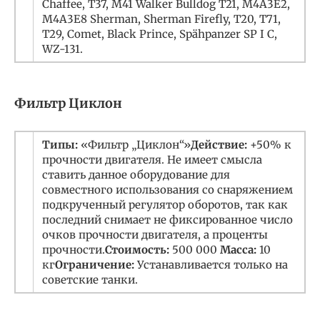
Chaffee, T37, M41 Walker Bulldog T21, M4A3E2,
M4A3E8 Sherman, Sherman Firefly, T20, T71,
T29, Comet, Black Prince, Spähpanzer SP I C,
WZ-131.
Фильтр Циклон
Типы:
«Фильтр „Циклон“»
Действие:
+50% к
прочности двигателя. Не имеет смысла
ставить данное оборудование для
совместного использования со снаряжением
подкрученный регулятор оборотов, так как
последний снимает не фиксированное число
очков прочности двигателя, а проценты
прочности.
Стоимость:
500 000
Масса:
10
кг
Ограничение:
Устанавливается только на
советские танки.