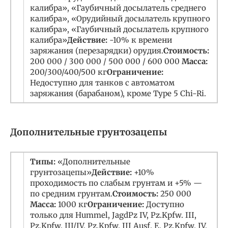
калибра», «Гаубичный досылатель среднего
калибра», «Орудийный досылатель крупного
калибра», «Гаубичный досылатель крупного
калибра»
Действие:
-10% к времени
заряжания (перезарядки) орудия.
Стоимость:
200 000 / 300 000 / 500 000 / 600 000
Масса:
200/300/400/500 кг
Ограничение:
Недоступно для танков с автоматом
заряжания (барабаном), кроме Type 5 Chi-Ri.
Дополнительные грунтозацепы
Типы:
«Дополнительные
грунтозацепы»
Действие:
+10%
проходимость по слабым грунтам и +5% —
по средним грунтам.
Стоимость:
250 000
Масса:
1000 кг
Ограничение:
Доступно
только для Hummel, JagdPz IV, Pz.Kpfw. III,
Pz.Kpfw. III/IV, Pz.Kpfw. III Ausf. E, Pz.Kpfw. IV,