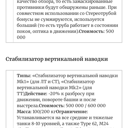
качество обзора, то есть замаскированные
противники будут обнаружены раньше. При
совместном использовании со Стереотрубой
бонусы не суммируются, используется
больший (то есть труба работает в состоянии
покоя, оптика в движении).
Стоимость:
500
000
Стабилизатор вертикальной наводки
Типы:
«Стабилизатор вертикальной наводки
Mk1» (для ЛТ и СТ), «Стабилизатор
вертикальной наводки Mk2» (для
ТТ)
Действие:
-20% к разбросу при
движении, повороте башни и после
выстрела.
Стоимость:
500 000 / 600 000
Масса:
100/200 кг
Ограничение:
Устанавливается на все средние и тяжелые
танки 8-10 уровней, а также Type 62, M24