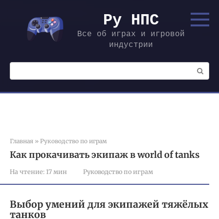
Перейти
к
Ру НПС
контенту
Все об играх и игровой
индустрии
Поиск:
Главная
»
Руководство по играм
Как прокачивать экипаж в world of tanks
На чтение:
17 мин
Руководство по играм
Выбор умений для экипажей тяжёлых
танков