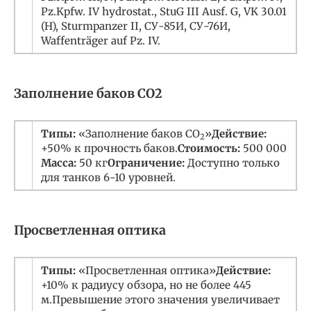
Pz.Kpfw. IV hydrostat., StuG III Ausf. G, VK 30.01
(H), Sturmpanzer II, СУ-85И, СУ-76И,
Waffenträger auf Pz. IV.
Заполнение баков CO2
Типы:
«Заполнение баков CO
»
Действие:
2
+50% к прочность баков.
Стоимость:
500 000
Масса:
50 кг
Ограничение:
Доступно только
для танков 6-10 уровней.
Просветленная оптика
Типы:
«Просветленная оптика»
Действие:
+10% к радиусу обзора, но не более 445
м.Превышение этого значения увеличивает