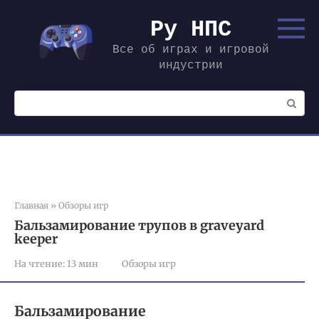
Перейти
к
Ру НПС
контенту
Все об играх и игровой
индустрии
Поиск:
Главная
»
Обзоры игр
Бальзамирование трупов в graveyard
keeper
На чтение:
13 мин
Обзоры игр
Бальзамирование