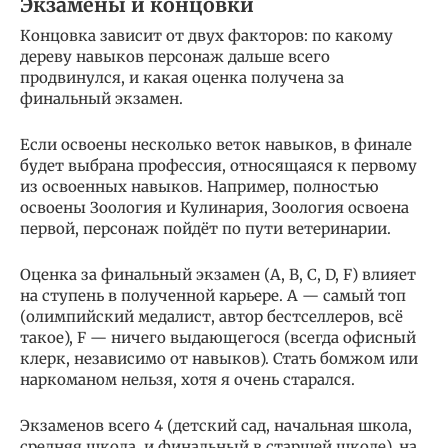
Экзамены и концовки
Концовка зависит от двух факторов: по какому
дереву навыков персонаж дальше всего
продвинулся, и какая оценка получена за
финальный экзамен.
Если освоены несколько веток навыков, в финале
будет выбрана профессия, относящаяся к первому
из освоенных навыков. Например, полностью
освоены Зоология и Кулинария, Зоология освоена
первой, персонаж пойдёт по пути ветеринарии.
Оценка за финальный экзамен (A, B, C, D, F) влияет
на ступень в полученной карьере. А — самый топ
(олимпийский медалист, автор бестселлеров, всё
такое), F — ничего выдающегося (всегда офисный
клерк, независимо от навыков). Стать бомжом или
наркоманом нельзя, хотя я очень старался.
Экзаменов всего 4 (детский сад, начальная школа,
средняя школа, и финальный в старшей школе), на