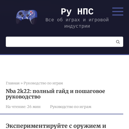
Перейти
к
Ру НПС
контенту
Все об играх и игровой
индустрии
Поиск:
Главная
»
Руководство по играм
Nba 2k22: полный гайд и пошаговое
руководство
На чтение:
26 мин
Руководство по играм
Экспериментируйте с оружием и