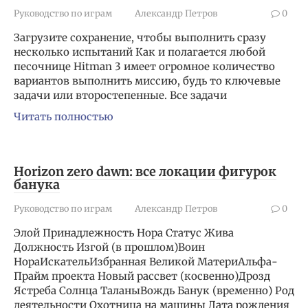
Руководство по играм
Александр Петров
0
Загрузите сохранение, чтобы выполнить сразу
несколько испытаний Как и полагается любой
песочнице Hitman 3 имеет огромное количество
вариантов выполнить миссию, будь то ключевые
задачи или второстепенные. Все задачи
Читать полностью
Horizon zero dawn: все локации фигурок
банука
Руководство по играм
Александр Петров
0
Элой Принадлежность Нора Статус Жива
Должность Изгой (в прошлом)Воин
НораИскательИзбранная Великой МатериАльфа-
Прайм проекта Новый рассвет (косвенно)Дрозд
Ястреба Солнца ТаланыВождь Банук (временно) Род
деятельности Охотница на машины Дата рождения