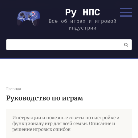
Перейти
к
Ру НПС
контенту
Все об играх и игровой
индустрии
Поиск:
Главная
Руководство по играм
Инструкции и полезные советы по настройке и
функционалу игр для всей семьи. Описание и
решение игровых ошибок