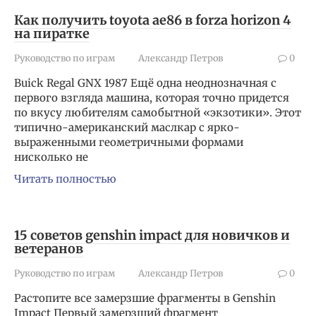
Как получить toyota ae86 в forza horizon 4
на пиратке
Руководство по играм
Александр Петров
0
Buick Regal GNX 1987 Ещё одна неоднозначная с
первого взгляда машина, которая точно придется
по вкусу любителям самобытной «экзотики». Этот
типично-американский маслкар с ярко-
выраженными геометричными формами
нисколько не
Читать полностью
15 советов genshin impact для новичков и
ветеранов
Руководство по играм
Александр Петров
0
Растопите все замерзшие фрагменты в Genshin
Impact Первый замерзший фрагмент