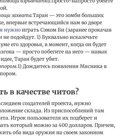
 помощи взрывчатки.
Просто-напросто убейте
ой.
ощи захвата.
Таран — это зомби больших
е, впервые встречающийся нам во дворе
я нужно
играть Сэмом Би (заранее прокачав
 не подойдут. 1) Буквально искалечьте
ме его здоровья, в момент, когда он будет
разгона — просто побегите на него — навык
идее, Таран будет убит.
опором.
1) Дождитесь появления Мясника в
опором.
ь в качестве читов?
аследием создателей проекта, нужно
оложение склада. Из приспособлений там
та. Игрок пользователя их подберет и
ать который можно за 400 долларов. Причем,
жить оба вида оружия на своем законном