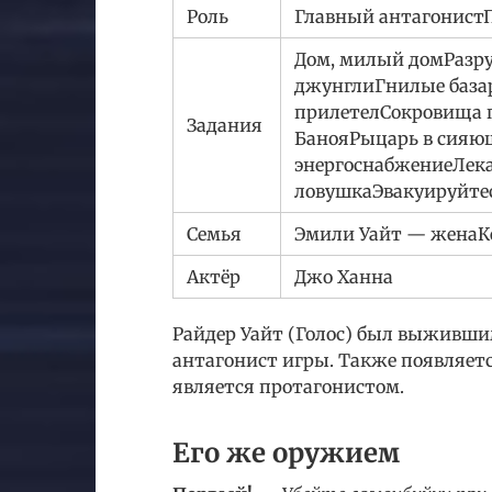
Роль
Главный антагонист
Дом, милый домРазр
джунглиГнилые базар
прилетелСокровища п
Задания
БанояРыцарь в сияю
энергоснабжениеЛека
ловушкаЭвакуируйте
Семья
Эмили Уайт — женаК
Актёр
Джо Ханна
Райдер Уайт (Голос) был выжившим
антагонист игры. Также появляется
является протагонистом.
Его же оружием