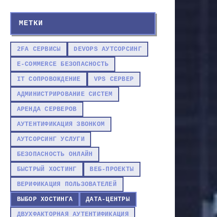
МЕТКИ
2FA СЕРВИСЫ
DEVOPS АУТСОРСИНГ
E-COMMERCE БЕЗОПАСНОСТЬ
IT СОПРОВОЖДЕНИЕ
VPS СЕРВЕР
АДМИНИСТРИРОВАНИЕ СИСТЕМ
АРЕНДА СЕРВЕРОВ
АУТЕНТИФИКАЦИЯ ЗВОНКОМ
АУТСОРСИНГ УСЛУГИ
БЕЗОПАСНОСТЬ ОНЛАЙН
БЫСТРЫЙ ХОСТИНГ
ВЕБ-ПРОЕКТЫ
ВЕРИФИКАЦИЯ ПОЛЬЗОВАТЕЛЕЙ
ВЫБОР ХОСТИНГА
ДАТА-ЦЕНТРЫ
ДВУХФАКТОРНАЯ АУТЕНТИФИКАЦИЯ