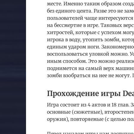
месте. Именно таким образом созда
без единого цента. Разве это не 
пользователей чаще интересуютс
на бессмертие в игре. Таковых вер
хитростей, которые с успехом мог
игрока в воду, утопить зомби, кот
единым ударом ноги. Закономернос
воспользоваться уловкой можно. У
иным способом. Это можно реализов
поднимется на самый верх машины
зомби взобраться на нее не могут.
Прохождение игры Dea
Игра состоит из 4 актов и 18 глав
основные (сюжетные), второстепе
оружия), повторяемые (с целью по
Перед началом игры нам доступно 