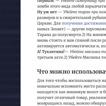
Первый!
—
Убейте самоубийцу при
зомби этого вида любой взрывчатк
Ну уж нет
—
Убейте таран при пом
размеров и в смирительной рубашк
Церкви. Для
получения достижени
навых Захват) — другие персонажи
Тарана до полусмерти.2) На миниму
вновь стоять к вам спиной после 
активируется автоматически и, по 
А! Тухлятина!
—
Убейте мясника т
третьем акте.2) Убейте Мясника т
Что можно использоват
Для того чтобы воспользоваться н
изначально вспомнить место расп
находятся как минимум молот и би
получит отличный товар, реализов
возвращаясь назад, можно обнару