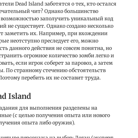
тели Dead Island заботятся о тех, кто остался
замечательный чит? Однако большинство
я возможностью заполучить уникальный код
сий не существует. Однако создано несколько
ут заметить их. Например, при вхождении
орые неотступно преследует его, можно
ть данного действия не совсем понятна, но
странить огромное количество зомби легко и
ать, если игрок соберет за паровоз, а затем
. По странному стечению обстоятельств
 Поэтому перебить их не составит труда.
d Island
. Задания для выполнения разделены на
нные (с целью получения опыта или нового
лучения опыта либо оружия).
четыре персонажа на выбор: Логан (эксперт