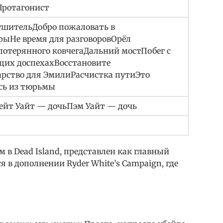
Протагонист
ушительДобро пожаловать в
ыНе время для разговоровОрёл
отерянного ковчегаДальний мостПобег с
щих доспехахВосстановите
рство для ЭмилиРасчистка путиЭто
сь из тюрьмы
ейт Уайт — дочьПэм Уайт — дочь
 в Dead Island, представлен как главный
 в дополнении Ryder White’s Campaign, где