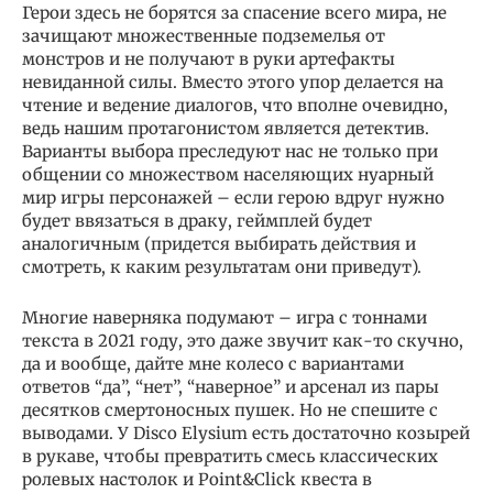
Герои здесь не борятся за спасение всего мира, не
зачищают множественные подземелья от
монстров и не получают в руки артефакты
невиданной силы. Вместо этого упор делается на
чтение и ведение диалогов, что вполне очевидно,
ведь нашим протагонистом является детектив.
Варианты выбора преследуют нас не только при
общении со множеством населяющих нуарный
мир игры персонажей – если герою вдруг нужно
будет ввязаться в драку, геймплей будет
аналогичным (придется выбирать действия и
смотреть, к каким результатам они приведут).
Многие наверняка подумают – игра с тоннами
текста в 2021 году, это даже звучит как-то скучно,
да и вообще, дайте мне колесо с вариантами
ответов “да”, “нет”, “наверное” и арсенал из пары
десятков смертоносных пушек. Но не спешите с
выводами. У Disco Elysium есть достаточно козырей
в рукаве, чтобы превратить смесь классических
ролевых настолок и Point&Click квеста в