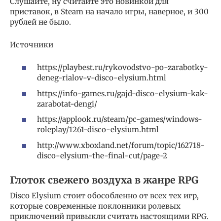
Слушайте, ну считайте это новинкой для
приставок, в Steam на начало игры, наверное, и 300
рублей не было.
Источники
https://playbest.ru/rykovodstvo-po-zarabotky-
deneg-rialov-v-disco-elysium.html
https://info-games.ru/gajd-disco-elysium-kak-
zarabotat-dengi/
https://applook.ru/steam/pc-games/windows-
roleplay/1261-disco-elysium.html
http://www.xboxland.net/forum/topic/162718-
disco-elysium-the-final-cut/page-2
Глоток свежего воздуха в жанре RPG
Disco Elysium стоит обособленно от всех тех игр,
которые современные поклонники ролевых
приключений привыкли считать настоящими RPG.