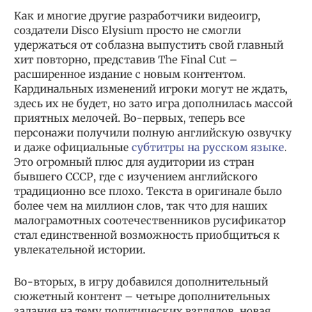
Как и многие другие разработчики видеоигр,
создатели Disco Elysium просто не смогли
удержаться от соблазна выпустить свой главный
хит повторно, представив The Final Cut –
расширенное издание с новым контентом.
Кардинальных изменений игроки могут не ждать,
здесь их не будет, но зато игра дополнилась массой
приятных мелочей. Во-первых, теперь все
персонажи получили полную английскую озвучку
и даже официальные
субтитры на русском языке
.
Это огромный плюс для аудитории из стран
бывшего СССР, где с изучением английского
традиционно все плохо. Текста в оригинале было
более чем на миллион слов, так что для наших
малограмотных соотечественников русификатор
стал единственной возможность приобщиться к
увлекательной истории.
Во-вторых, в игру добавился дополнительный
сюжетный контент – четыре дополнительных
задания на тему политических взглядов, новая