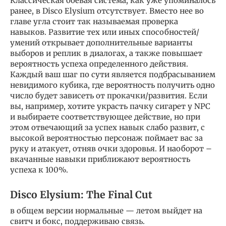
Классическая боевая система, как уже упоминалось
ранее, в Disco Elysium отсутствует. Вместо нее во
главе угла стоит так называемая проверка
навыков. Развитие тех или иных способностей/
умений открывает дополнительные варианты
выборов и реплик в диалогах, а также повышает
вероятность успеха определенного действия.
Каждый ваш шаг по сути является подбрасыванием
невидимого кубика, где вероятность получить одно
число будет зависеть от прокачки/развития. Если
вы, например, хотите украсть пачку сигарет у NPC
и выбираете соответствующее действие, но при
этом отвечающий за успех навык слабо развит, с
высокой вероятностью персонаж поймает вас за
руку и атакует, отняв очки здоровья. И наоборот –
вкачанные навыки приближают вероятность
успеха к 100%.
Disco Elysium: The Final Cut
в общем версии нормальные — летом выйдет на
свитч и бокс, поддерживаю связь.