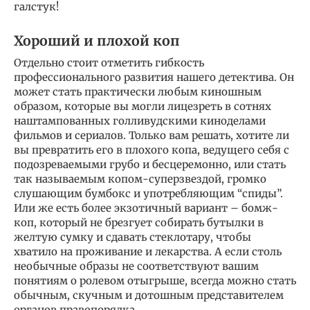
галстук!
Хороший и плохой коп
Отдельно стоит отметить гибкость
профессионального развития нашего детектива. Он
может стать практически любым киношным
образом, которые вы могли лицезреть в сотнях
наштампованных голливудскими киноделами
фильмов и сериалов. Только вам решать, хотите ли
вы превратить его в плохого копа, ведущего себя с
подозреваемыми грубо и бесцеремонно, или стать
так называемым копом-суперзвездой, громко
слушающим бумбокс и употребляющим “спиды”.
Или же есть более экзотичный вариант – бомж-
коп, который не брезгует собирать бутылки в
желтую сумку и сдавать стеклотару, чтобы
хватило на проживание и лекарства. А если столь
необычные образы не соответствуют вашим
понятиям о ролевом отыгрыше, всегда можно стать
обычным, скучным и дотошным представителем
органов правопорядка.