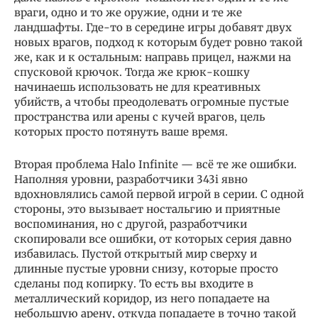
враги, одно и то же оружие, одни и те же
ландшафты. Где-то в середине игры добавят двух
новых врагов, подход к которым будет ровно такой
же, как и к остальным: направь прицел, нажми на
спусковой крючок. Тогда же крюк-кошку
начинаешь использовать не для креативных
убийств, а чтобы преодолевать огромные пустые
пространства или арены с кучей врагов, цель
которых просто потянуть ваше время.
Вторая проблема Halo Infinite — всё те же ошибки.
Наполняя уровни, разработчики 343i явно
вдохновлялись самой первой игрой в серии. С одной
стороны, это вызывает ностальгию и приятные
воспоминания, но с другой, разработчики
скопировали все ошибки, от которых серия давно
избавилась. Пустой открытый мир сверху и
длинные пустые уровни снизу, которые просто
сделаны под копирку. То есть вы входите в
металлический коридор, из него попадаете на
небольшую арену, откуда попадаете в точно такой