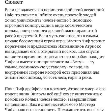
Сюжет
Если не вдаваться в перипетии событий вселенной
Halo, то сюжет у Infinite очень простой: злодей
хочет уничтожить человечество с помощью
огромной конструкции в виде космического
кольца, построенного древней высокоразвитой
расой предтечей. Если чуть сложнее, то в самом
начале бессменный герой игры Мастер Чиф терпит
поражение и предводитель Изгнанников Атриокс
выкидывает его в открытый космос. Там спустя
какое-то время пилот десантного корабля находит
Чифа и вместе они прилетают на «Зету» — ту
самую космическую установку-кольцо, на
внутренней стороне которой есть пригодная для
жизни экосистема, то есть леса, горы и реки.
Пока Чиф дрейфовал в космосе, Атриокс умер, а его
приспешник Эшарум всё ещё хочет уничтожить с
помощью кольца человечество, завершив план
начальника. Вам в лице несгибаемого Мастера
Чифа надо его остановить. Помимо этого, вы сразу