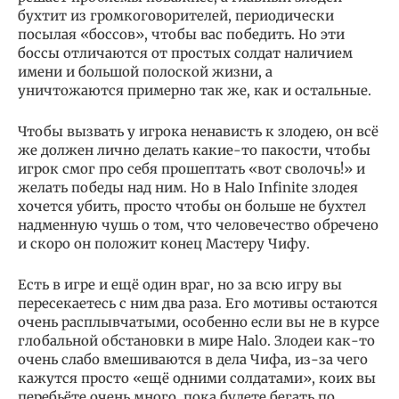
бухтит из громкоговорителей, периодически
посылая «боссов», чтобы вас победить. Но эти
боссы отличаются от простых солдат наличием
имени и большой полоской жизни, а
уничтожаются примерно так же, как и остальные.
Чтобы вызвать у игрока ненависть к злодею, он всё
же должен лично делать какие-то пакости, чтобы
игрок смог про себя прошептать «вот сволочь!» и
желать победы над ним. Но в Halo Infinite злодея
хочется убить, просто чтобы он больше не бухтел
надменную чушь о том, что человечество обречено
и скоро он положит конец Мастеру Чифу.
Есть в игре и ещё один враг, но за всю игру вы
пересекаетесь с ним два раза. Его мотивы остаются
очень расплывчатыми, особенно если вы не в курсе
глобальной обстановки в мире Halo. Злодеи как-то
очень слабо вмешиваются в дела Чифа, из-за чего
кажутся просто «ещё одними солдатами», коих вы
перебьёте очень много, пока будете бегать по