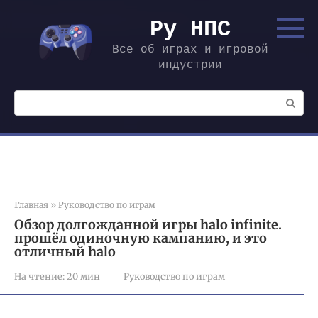
Перейти
к
Ру НПС
контенту
Все об играх и игровой
индустрии
Поиск:
Главная
»
Руководство по играм
Обзор долгожданной игры halo infinite.
прошёл одиночную кампанию, и это
отличный halo
На чтение:
20 мин
Руководство по играм