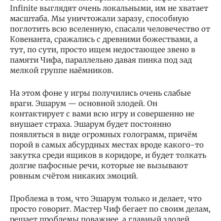
Infinite выглядят очень локальными, им не хватает
масштаба. Мы уничтожали заразу, способную
поглотить всю вселенную, спасали человечество от
Ковенанта, сражались с древними божествами, а
тут, по сути, просто ищем недостающее звено в
памяти Чифа, параллельно давая пинка под зад
мелкой группе наёмников.
На этом фоне у игры получились очень слабые
враги. Эшарум — основной злодей. Он
контактирует с вами всю игру и совершенно не
внушает страха. Эшарум будет постоянно
появляться в виде огромных голограмм, причём
порой в самых абсурдных местах вроде какого-то
закутка среди ящиков в коридоре, и будет толкать
долгие пафосные речи, которые не вызывают
ровным счётом никаких эмоций.
Проблема в том, что Эшарум только и делает, что
просто говорит. Мастер Чиф бегает по своим делам,
решает проблемы поважнее, а главный злодей