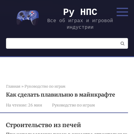
Перейти
к
Ру НПС
контенту
Все об играх и игровой
индустрии
Поиск:
Главная
»
Руководство по играм
Как сделать плавильню в майнкрафте
На чтение:
26 мин
Руководство по играм
Строительство из печей