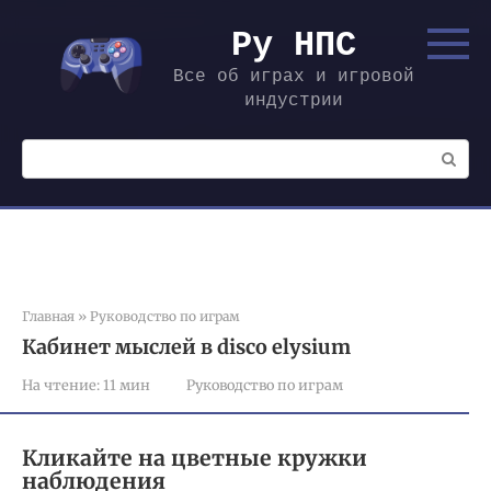
Перейти
к
Ру НПС
контенту
Все об играх и игровой
индустрии
Поиск:
Главная
»
Руководство по играм
Кабинет мыслей в disco elysium
На чтение:
11 мин
Руководство по играм
Кликайте на цветные кружки
наблюдения