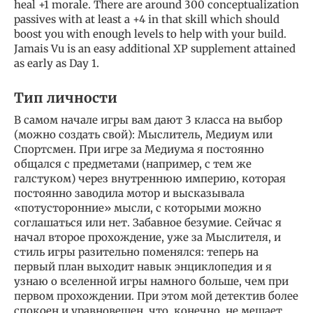
heal +1 morale. There are around 300 conceptualization
passives with at least a +4 in that skill which should
boost you with enough levels to help with your build.
Jamais Vu is an easy additional XP supplement attained
as early as Day 1.
Тип личности
В самом начале игры вам дают 3 класса на выбор
(можно создать свой): Мыслитель, Медиум или
Спортсмен. При игре за Медиума я постоянно
общался с предметами (например, с тем же
галстуком) через внутреннюю империю, которая
постоянно заводила мотор и высказывала
«потусторонние» мысли, с которыми можно
соглашаться или нет. Забавное безумие. Сейчас я
начал второе прохождение, уже за Мыслителя, и
стиль игры разительно поменялся: теперь на
первый план выходит навык энциклопедия и я
узнаю о вселенной игры намного больше, чем при
первом прохождении. При этом мой детектив более
спокоен и уравновешен, что, конечно, не мешает