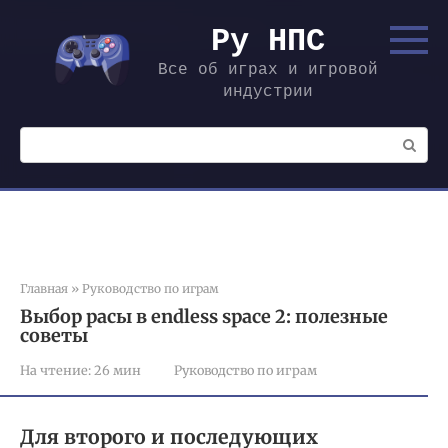
Перейти
к
Ру НПС
контенту
Все об играх и игровой
индустрии
Поиск:
Главная
»
Руководство по играм
Выбор расы в endless space 2: полезные
советы
На чтение:
26 мин
Руководство по играм
Для второго и последующих