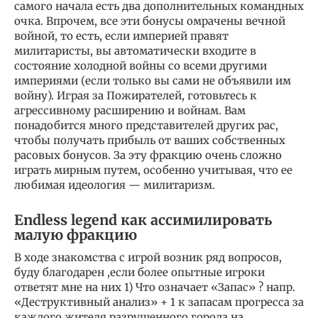
самого начала есть два дополнительных командных
очка. Впрочем, все эти бонусы омрачены вечной
войной, то есть, если империей правят
милитаристы, вы автоматически входите в
состояние холодной войны со всеми другими
империями (если только вы сами не объявили им
войну). Играя за Пожирателей, готовьтесь к
агрессивному расширению и войнам. Вам
понадобится много представителей других рас,
чтобы получать прибыль от ваших собственных
расовых бонусов. За эту фракцию очень сложно
играть мирным путем, особенно учитывая, что ее
любимая идеология — милитаризм.
Endless legend как ассимилировать
малую фракцию
В ходе знакомства с игрой возник ряд вопросов,
буду благодарен ,если более опытные игроки
ответят мне на них 1) Что означает «Запас» ? напр.
«Деструктивный анализ» + 1 к запасам прогресса за
каждого жителя разрушенного города на