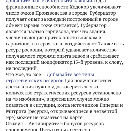
дополнительные очки опыта каждый
ход, а
фракционные способности Ходоков увеличивают
число очков Производства в городе. Губернатор
получает опыт за каждый построенный в городе
объект (армия тоже считается). Губернатор
является частью гарнизона, так что здания,
увеличивающие приток опыта войскам в
гарнизоне, на героя тоже воздействуют.Также есть
ресурс роскоши, который удваивает количество
получаемого героями опыта вдвое и срабатывает
как последний модификатор.15-й уровень, к слову,
не последний.
Что мое, то мое
Добывайте все типы
стратегических ресурсов
.Для получения этого
достижения нужно удостовериться, что
количество стратегических ресурсов установлено
на «в изобилии», в противном случае можно
оказаться в ситуации, когда источников Гиперия и
Митрита (ресурсы, открывающиеся в четвёртой
Эре) может не оказаться на карте.
Стимул Активируйте 5 бонусов ресурсов
одновременно.Пять разных ресурсов