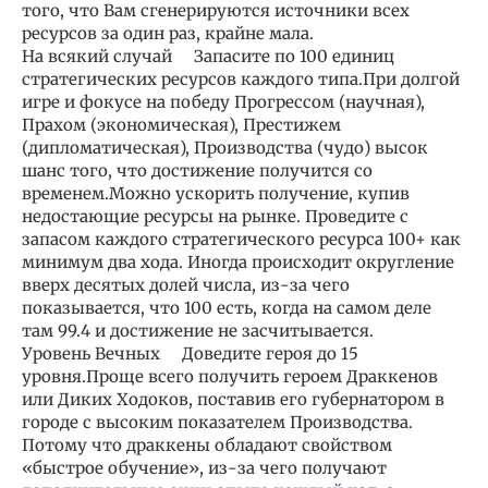
того, что Вам сгенерируются источники всех
ресурсов за один раз, крайне мала.
На всякий случай Запасите по 100 единиц
стратегических ресурсов каждого типа.При долгой
игре и фокусе на победу Прогрессом (научная),
Прахом (экономическая), Престижем
(дипломатическая), Производства (чудо) высок
шанс того, что достижение получится со
временем.Можно ускорить получение, купив
недостающие ресурсы на рынке. Проведите с
запасом каждого стратегического ресурса 100+ как
минимум два хода. Иногда происходит округление
вверх десятых долей числа, из-за чего
показывается, что 100 есть, когда на самом деле
там 99.4 и достижение не засчитывается.
Уровень Вечных Доведите героя до 15
уровня.Проще всего получить героем Драккенов
или Диких Ходоков, поставив его губернатором в
городе с высоким показателем Производства.
Потому что драккены обладают свойством
«быстрое обучение», из-за чего получают