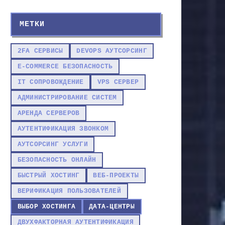
МЕТКИ
2FA СЕРВИСЫ
DEVOPS АУТСОРСИНГ
E-COMMERCE БЕЗОПАСНОСТЬ
IT СОПРОВОЖДЕНИЕ
VPS СЕРВЕР
АДМИНИСТРИРОВАНИЕ СИСТЕМ
АРЕНДА СЕРВЕРОВ
АУТЕНТИФИКАЦИЯ ЗВОНКОМ
АУТСОРСИНГ УСЛУГИ
БЕЗОПАСНОСТЬ ОНЛАЙН
БЫСТРЫЙ ХОСТИНГ
ВЕБ-ПРОЕКТЫ
ВЕРИФИКАЦИЯ ПОЛЬЗОВАТЕЛЕЙ
ВЫБОР ХОСТИНГА
ДАТА-ЦЕНТРЫ
ДВУХФАКТОРНАЯ АУТЕНТИФИКАЦИЯ