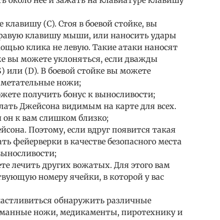
ть около нее и зажать на клавиатуре клавишу
клавишу (С). Стоя в боевой стойке, вы
равую клавишу мыши, или наносить удары
ощью клика не левую. Такие атаки наносят
е вы можете уклоняться, если дважды
) или (D). В боевой стойке вы можете
и метательные ножи;
жете получить бонус к выносливости;
лать Джейсона видимым на карте для всех.
и он к вам слишком близко;
сона. Поэтому, если вдруг появится такая
ть фейерверки в качестве безопасного места
выносливости;
те лечить других вожатых. Для этого вам
вующую номеру ячейки, в которой у вас
частливиться обнаружить различные
рманные ножи, медикаменты, пиротехнику и