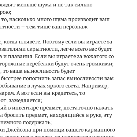
зводят меньше шума и не так сильно
рою;
 то, насколько много шума производит ваш
ытности – тем тише ваш персонаж
 когда плывете. Поэтому если вы играете за
зателями скрытности, легче всего вас будет
 и плавания. Если вы играете за вожатого со
сторожные перебежки будут очень громкими;
, то ваша выносливость будет
 быстрее пополнить запас выносливости вам
ебывание в лучах яркого света. Например,
рем. А вот если вы крадетесь, то
от, замедляется;
й в инвентаре предмет, достаточно нажать
бы бросить предмет, находящийся в руке, эту
 немного подержать;
ки Джейсона при помощи вашего карманного