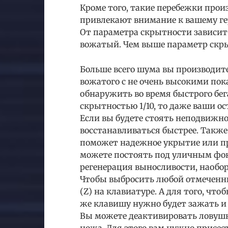
Кроме того, такие перебежки прои
привлекают внимание к вашему ге
От параметра скрытности зависит
вожатый. Чем выше параметр скр
Больше всего шума вы производите,
вожатого с не очень высокими пока
обнаружить во время быстрого бега
скрытностью 1/10, то даже ваши о
Если вы будете стоять неподвижно
восстанавливаться быстрее. Также
поможет надежное укрытие или пр
можете постоять под уличным фона
регенерация выносливости, наобор
Чтобы выбросить любой отмеченны
(Z) на клавиатуре. А для того, что
же клавишу нужно будет зажать и
Вы можете деактивировать ловуш