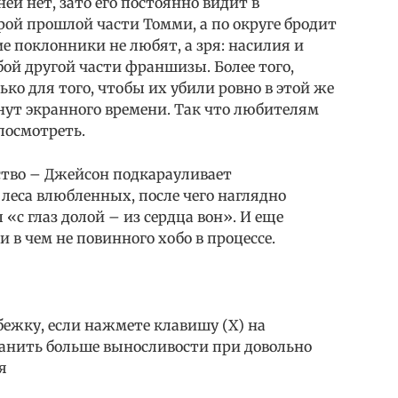
ней нет, зато его постоянно видит в
ой прошлой части Томми, а по округе бродит
е поклонники не любят, а зря: насилия и
бой другой части франшизы. Более того,
ко для того, чтобы их убили ровно в этой же
нут экранного времени. Так что любителям
посмотреть.
ство – Джейсон подкарауливает
леса влюбленных, после чего наглядно
«с глаз долой – из сердца вон». И еще
 в чем не повинного хобо в процессе.
ежку, если нажмете клавишу (Х) на
ранить больше выносливости при довольно
я