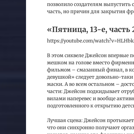
позволило создателям выпустить си
часть, но причин для закрытия ф
«Пятница, 13-е, часть 2
https://youtube.com/watch?v=HLHbk
В этом сиквеле Джейсон впервые по
мешком на голове вместо фирменн
фильмом – смазанный финал, в ко
девушкой» следует довольно-таки
маски. А во всем остальном – дос
части: Джейсон подкидывает отруб
вилами наперевес и вообще актив
подготовленного к открытию детск
Лучшая сцена: Джейсон протыкае
что они синхронно получают оргаз