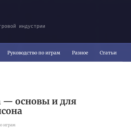
гровой индустрии
Руководство по играм
Разное
Статьи
а — основы и для
йсона
о играм