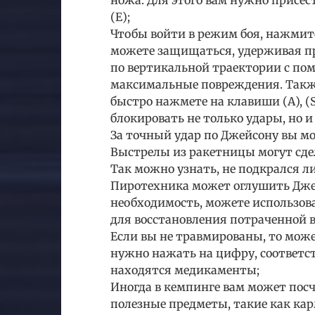
ножа. Для этого вам нужно присес
(Е);
Чтобы войти в режим боя, нажмите 
можете защищаться, удерживая п
по вертикальной траектории с пом
максимальные повреждения. Такж
быстро нажмете на клавиши (А), (S
блокировать не только удары, но 
За точный удар по Джейсону вы мо
Выстрелы из ракетницы могут сде
Так можно узнать, не подкрался л
Пиротехника может оглушить Джей
необходимость, можете использова
для восстановления потраченной 
Если вы не травмированы, то може
нужно нажать на цифру, соответст
находятся медикаменты;
Иногда в кемпинге вам может пос
полезные предметы, такие как ка