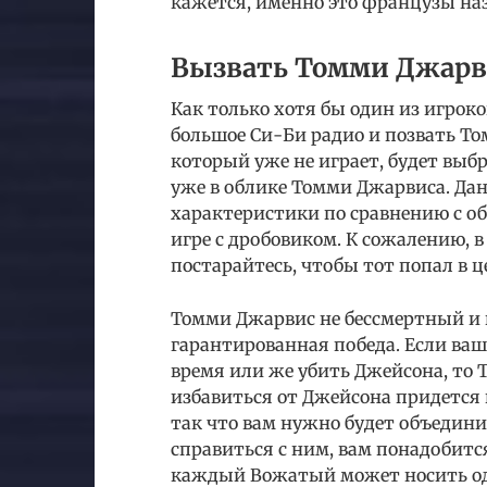
кажется, именно это французы назы
Вызвать Томми Джарв
Как только хотя бы один из игрок
большое Си-Би радио и позвать То
который уже не играет, будет выбр
уже в облике Томми Джарвиса. Д
характеристики по сравнению с о
игре с дробовиком. К сожалению, в 
постарайтесь, чтобы тот попал в ц
Томми Джарвис не бессмертный и п
гарантированная победа. Если ваш
время или же убить Джейсона, то 
избавиться от Джейсона придется 
так что вам нужно будет объедини
справиться с ним, вам понадобитс
каждый Вожатый может носить одн