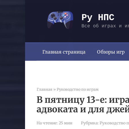
Перейти
к
Ру НПС
контенту
Все об играх и и
Главная страница
Обзоры игр
Главная
»
Руководство по играм
В пятницу 13-е: игр
адвоката и для дже
На чтение:
25 мин
Рубрика:
Руководство п