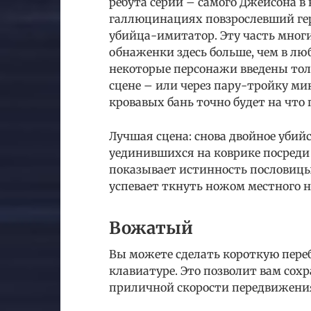
ребута серии – самого Джейсона в 
галлюцинациях повзрослевший гер
убийца-имитатор. Эту часть многи
обнаженки здесь больше, чем в лю
некоторые персонажи введены толь
сцене – или через пару-тройку ми
кровавых бань точно будет на что 
Лучшая сцена: снова двойное убий
уединившихся на коврике посреди 
показывает истинность пословицы 
успевает ткнуть ножом местного ни
Вожатый
Вы можете сделать короткую переб
клавиатуре. Это позволит вам сох
приличной скорости передвижени