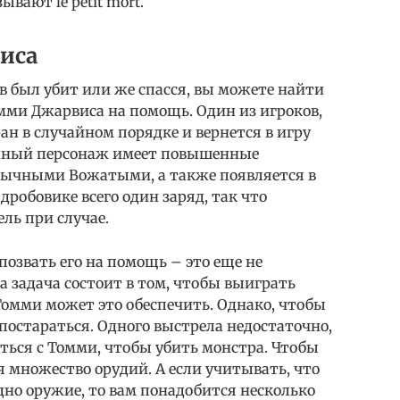
вают le petit mort.
иса
ов был убит или же спасся, вы можете найти
мми Джарвиса на помощь. Один из игроков,
ан в случайном порядке и вернется в игру
анный персонаж имеет повышенные
бычными Вожатыми, а также появляется в
дробовике всего один заряд, так что
ель при случае.
озвать его на помощь – это еще не
а задача состоит в том, чтобы выиграть
Томми может это обеспечить. Однако, чтобы
постараться. Одного выстрела недостаточно,
ться с Томми, чтобы убить монстра. Чтобы
я множество орудий. А если учитывать, что
о оружие, то вам понадобится несколько