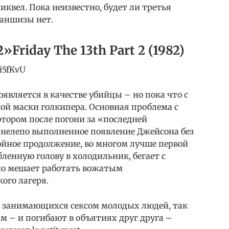
квел. Пока неизвестно, будет ли третья
раншизы нет.
»Friday The 13th Part 2 (1982)
i5fKvU
является в качестве убийцы – но пока что с
ой маски голкипера. Основная проблема с
тором после погони за «последней
 нелепо выполненное появление Джейсона без
тойное продолжение, во многом лучше первой
ленную голову в холодильник, бегает с
но мешает работать вожатым
ого лагеря.
т занимающихся сексом молодых людей, так
м – и погибают в объятиях друг друга –