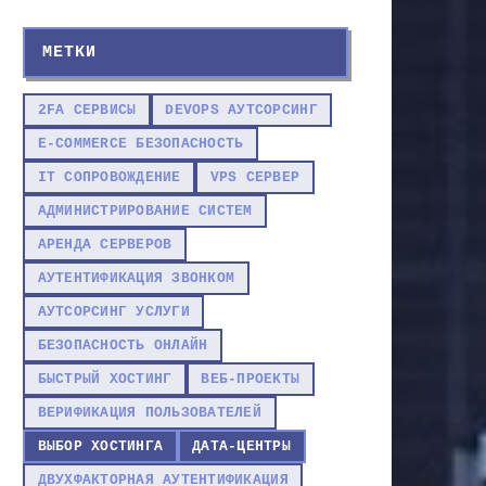
МЕТКИ
2FA СЕРВИСЫ
DEVOPS АУТСОРСИНГ
E-COMMERCE БЕЗОПАСНОСТЬ
IT СОПРОВОЖДЕНИЕ
VPS СЕРВЕР
АДМИНИСТРИРОВАНИЕ СИСТЕМ
АРЕНДА СЕРВЕРОВ
АУТЕНТИФИКАЦИЯ ЗВОНКОМ
АУТСОРСИНГ УСЛУГИ
БЕЗОПАСНОСТЬ ОНЛАЙН
БЫСТРЫЙ ХОСТИНГ
ВЕБ-ПРОЕКТЫ
ВЕРИФИКАЦИЯ ПОЛЬЗОВАТЕЛЕЙ
ВЫБОР ХОСТИНГА
ДАТА-ЦЕНТРЫ
ДВУХФАКТОРНАЯ АУТЕНТИФИКАЦИЯ