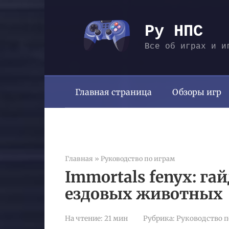
Перейти
к
Ру НПС
контенту
Все об играх и и
Главная страница
Обзоры игр
Главная
»
Руководство по играм
Immortals fenyx: га
ездовых животных
На чтение:
21 мин
Рубрика:
Руководство п