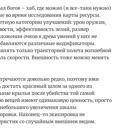
ал богов – хаб, где можно (и все-таки нужно)
е во время исследования карты ресурсы.
етную категорию улучшений: урон оружия,
вости, эффективность зелий, размер
вложении очков в древа умений у них не
 добавляются различные модификаторы.
влять только траекторией полета волшебной
оль скорости. Внешность тоже можно менять
тречаются довольно редко, поэтому ими
 достать красивый шлем за одного из
ькие крылья после убийства той самой
во вещей имеют одинаковую ценность, просто
и небольшого увеличения шкалы
доровья. Наконец-то экипировка не
еристик со случайным внешним видом.