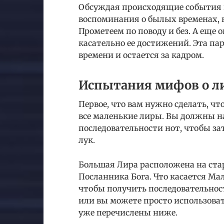
Обсуждая происходящие события г
воспоминания о былых временах, в
Прометеем по поводу и без. А еще о
касательно ее достижений. Эта пар
времени и остается за кадром.
Испытания мифов о лир
Первое, что вам нужно сделать, ч
все маленькие лиры. Вы должны н
последовательности нот, чтобы зат
лук.
Большая Лира расположена на стар
Посланника Бога. Что касается Ма
чтобы получить последовательнос
или вы можете просто использоват
уже перечислены ниже.