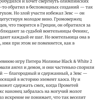
пробудился и хочет свергнуть олимпийских
ого-то обратил в беспомощных созданий — так
тухом. Но злой участи избежал Зевс — он
 дегустируя молодое вино. Громовержец
дев, что творится в Греции, он обратился за
наблюдают за судьбой воительницы Феникс,
дают каждый ее шаг. Но воительница она в
 имя при этом не поменяется, как в
евнюю игру Питера Молинье Black & White 2
али ангел и демон, и они частенько спорили
тей — благородный и сдержанный, а Зевс —
осящий в историю элемент хаоса. Ну и
может сдержать смех, когда Прометей
икс наконец забралась на могучий молот
з искренне не понимает, что так веселит