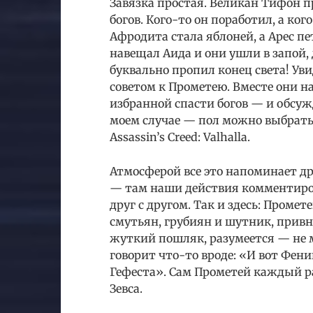
Завязка простая. Великан Тифон 
богов. Кого-то он поработил, а к
Афродита стала яблоней, а Арес пе
навещал Аида и они ушли в запой,
буквально пропил конец света! Уви
советом к Прометею. Вместе они 
избранной спасти богов — и обсуж
моем случае — пол можно выбрать,
Assassin’s Creed: Valhalla.
Атмосферой все это напоминает др
— там наши действия комментиров
друг с другом. Так и здесь: Проме
смутьян, грубиян и шутник, привн
жуткий пошляк, разумеется — не 
говорит что-то вроде: «И вот Фен
Гефеста». Сам Прометей каждый ра
Зевса.