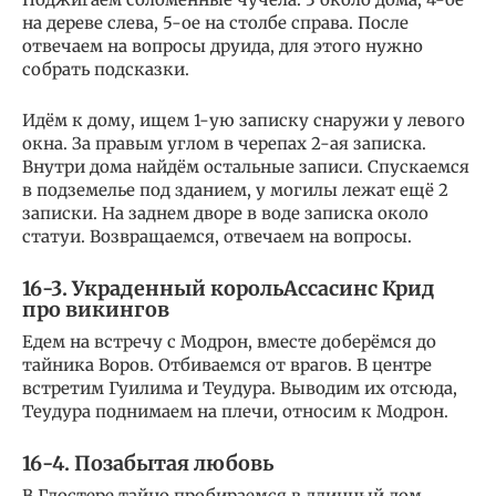
на дереве слева, 5-ое на столбе справа. После
отвечаем на вопросы друида, для этого нужно
собрать подсказки.
Идём к дому, ищем 1-ую записку снаружи у левого
окна. За правым углом в черепах 2-ая записка.
Внутри дома найдём остальные записи. Спускаемся
в подземелье под зданием, у могилы лежат ещё 2
записки. На заднем дворе в воде записка около
статуи. Возвращаемся, отвечаем на вопросы.
16-3. Украденный король
Ассасинс Крид
про викингов
Едем на встречу с Модрон, вместе доберёмся до
тайника Воров. Отбиваемся от врагов. В центре
встретим Гуилима и Теудура. Выводим их отсюда,
Теудура поднимаем на плечи, относим к Модрон.
16-4. Позабытая любовь
В Глостере тайно пробираемся в длинный дом,