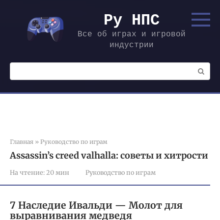
Перейти
к
Ру НПС
контенту
Все об играх и игровой
индустрии
Поиск:
Главная
»
Руководство по играм
Assassin’s creed valhalla: советы и хитрости
На чтение:
20 мин
Руководство по играм
7 Наследие Ивальди — Молот для
выравнивания медведя