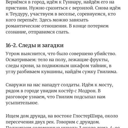
Вернёмся в город, идём к Гуннару, найдём его на
пристани. Нужно сразиться с верзилой. Снова идём
к Теудуру, участвуем в веселье, соревнуемся, кто
кого перепьёт. Здесь можно завязать
романтические отношения. В конце потеряем
сознание, отправимся спать.
16-2. Следы и загадки
Утром выяснится, что было совершено убийство.
Осматриваем: тело на полу, лежащие фрукты,
следы крови, за подвижным шкафом тайник, в
углу разбиваем кувшины, найдём сумку Гвилима.
Снаружи на нас нападут солдаты. Идём к мосту,
рядом в городе увидим костёр с Модрон. В
разговоре узнаем, что Гвилим подсыпал нам
усыпительное.
Ищем дом друида, на востоке ГлостерШира, около
пересечения двух рек. Говорим с друидом.
Поджигаем соломенные чучела: 3 около дома, 4-ое