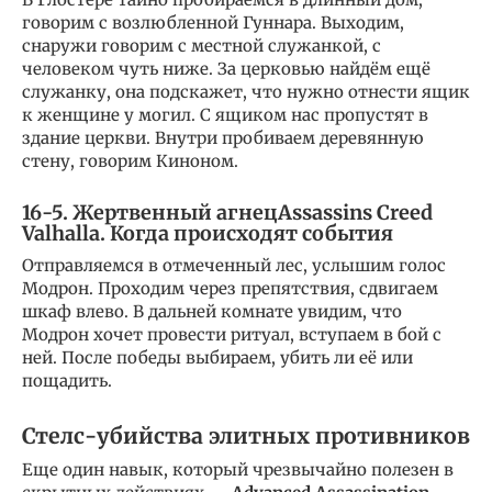
говорим с возлюбленной Гуннара. Выходим,
снаружи говорим с местной служанкой, с
человеком чуть ниже. За церковью найдём ещё
служанку, она подскажет, что нужно отнести ящик
к женщине у могил. С ящиком нас пропустят в
здание церкви. Внутри пробиваем деревянную
стену, говорим Киноном.
16-5. Жертвенный агнец
Assassins Creed
Valhalla. Когда происходят события
Отправляемся в отмеченный лес, услышим голос
Модрон. Проходим через препятствия, сдвигаем
шкаф влево. В дальней комнате увидим, что
Модрон хочет провести ритуал, вступаем в бой с
ней. После победы выбираем, убить ли её или
пощадить.
Стелс-убийства элитных противников
Еще один навык, который чрезвычайно полезен в