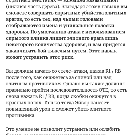
скрытных действиях —
Advanced Assassination
(нижняя часть дерева). Благодаря этому навыку
вы
сможете совершать скрытные убийства элитных
врагов, то есть
тех, над чьими головами
отображаются имена и уникальные полоски
здоровья. По умолчанию атака с использованием
скрытого клинка лишит элитного врага лишь
некоторого количества здоровья, и вам придется
заканчивать бой тяжелым путем. Этот навык
может устранить этот риск.
Вы должны начать со стелс-атаки, нажав R1 / RB
после того, как окажетесь за спиной или над
элитным противником. Однако вы также должны
правильно пройти последовательность QTE, то есть
снова нажать R1 / RB, когда скобки окажутся в
красных полях. Только тогда Эйвор нанесет
повышенный урон и сможет убить элитного
противника.
Это умение не позволит устранить или ослабить