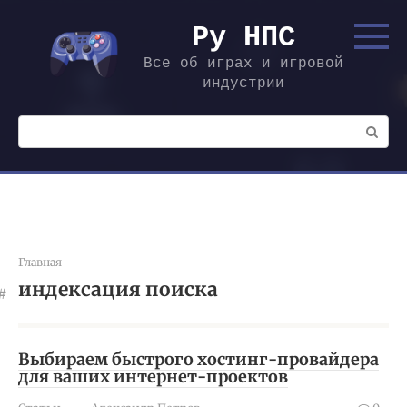
Перейти
к
Ру НПС
контенту
Все об играх и игровой
индустрии
Поиск:
Главная
индексация поиска
Выбираем быстрого хостинг-провайдера
для ваших интернет-проектов