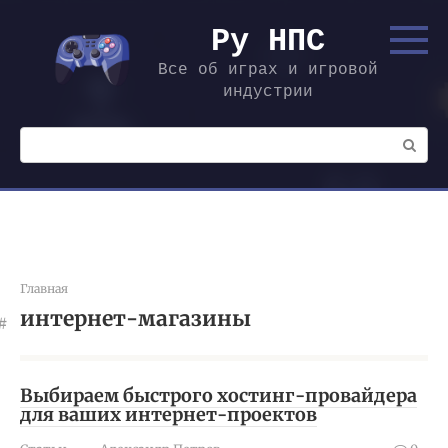
Перейти
к
Ру НПС
контенту
Все об играх и игровой
индустрии
Поиск:
Главная
интернет-магазины
Выбираем быстрого хостинг-провайдера
для ваших интернет-проектов