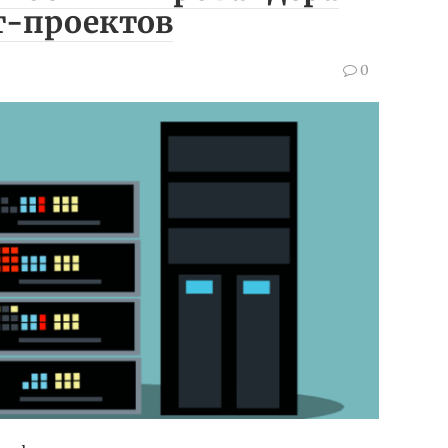
т-проектов
0