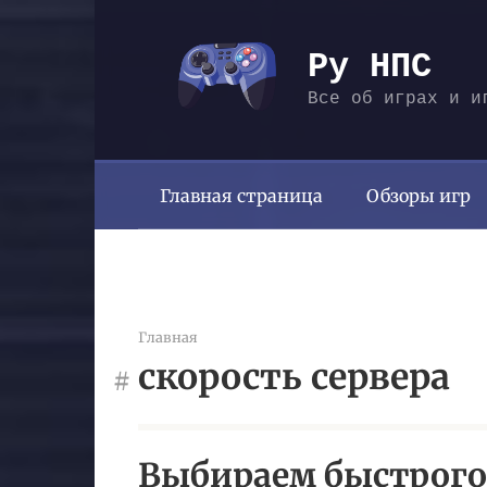
Перейти
к
Ру НПС
контенту
Все об играх и и
Главная страница
Обзоры игр
Главная
скорость сервера
Выбираем быстрого