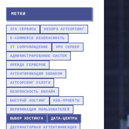
МЕТКИ
2FA СЕРВИСЫ
DEVOPS АУТСОРСИНГ
E-COMMERCE БЕЗОПАСНОСТЬ
IT СОПРОВОЖДЕНИЕ
VPS СЕРВЕР
АДМИНИСТРИРОВАНИЕ СИСТЕМ
АРЕНДА СЕРВЕРОВ
АУТЕНТИФИКАЦИЯ ЗВОНКОМ
АУТСОРСИНГ УСЛУГИ
БЕЗОПАСНОСТЬ ОНЛАЙН
БЫСТРЫЙ ХОСТИНГ
ВЕБ-ПРОЕКТЫ
ВЕРИФИКАЦИЯ ПОЛЬЗОВАТЕЛЕЙ
ВЫБОР ХОСТИНГА
ДАТА-ЦЕНТРЫ
ДВУХФАКТОРНАЯ АУТЕНТИФИКАЦИЯ