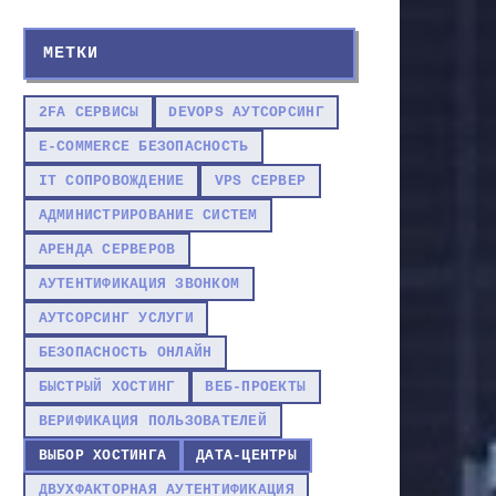
МЕТКИ
2FA СЕРВИСЫ
DEVOPS АУТСОРСИНГ
E-COMMERCE БЕЗОПАСНОСТЬ
IT СОПРОВОЖДЕНИЕ
VPS СЕРВЕР
АДМИНИСТРИРОВАНИЕ СИСТЕМ
АРЕНДА СЕРВЕРОВ
АУТЕНТИФИКАЦИЯ ЗВОНКОМ
АУТСОРСИНГ УСЛУГИ
БЕЗОПАСНОСТЬ ОНЛАЙН
БЫСТРЫЙ ХОСТИНГ
ВЕБ-ПРОЕКТЫ
ВЕРИФИКАЦИЯ ПОЛЬЗОВАТЕЛЕЙ
ВЫБОР ХОСТИНГА
ДАТА-ЦЕНТРЫ
ДВУХФАКТОРНАЯ АУТЕНТИФИКАЦИЯ