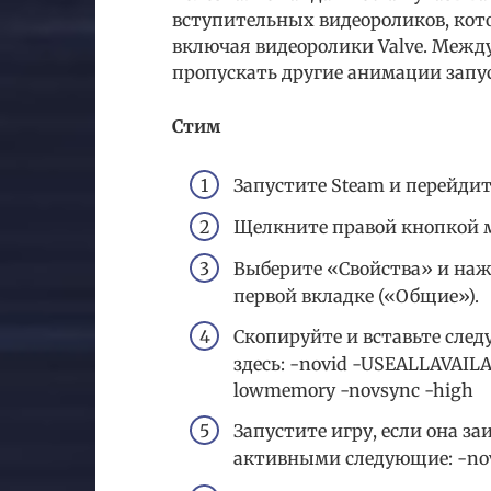
вступительных видеороликов, кото
включая видеоролики Valve. Между
пропускать другие анимации запу
Стим
Запустите Steam и перейдит
Щелкните правой кнопкой м
Выберите «Свойства» и наж
первой вкладке («Общие»).
Скопируйте и вставьте след
здесь: -novid -USEALLAVAIL
lowmemory -novsync -high
Запустите игру, если она з
активными следующие: -nov