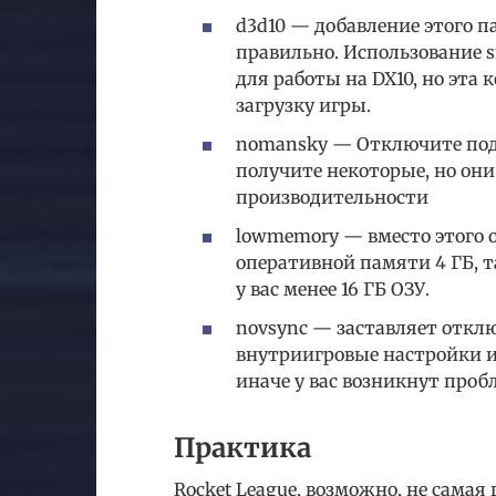
d3d10 — добавление этого п
правильно. Использование s
для работы на DX10, но эта
загрузку игры.
nomansky — Отключите подр
получите некоторые, но о
производительности
lowmemory — вместо этого о
оперативной памяти 4 ГБ, т
у вас менее 16 ГБ ОЗУ.
novsync — заставляет отклю
внутриигровые настройки и 
иначе у вас возникнут проб
Практика
Rocket League, возможно, не сама