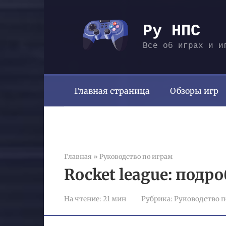
Перейти
к
Ру НПС
контенту
Все об играх и и
Главная страница
Обзоры игр
Главная
»
Руководство по играм
Rocket league: подр
На чтение:
21 мин
Рубрика:
Руководство п