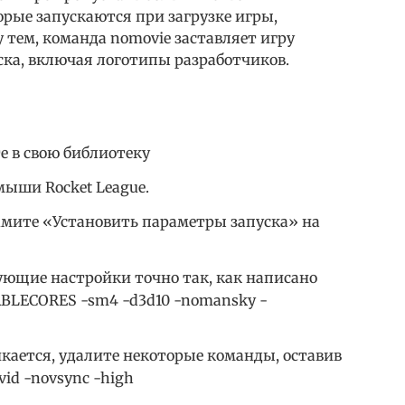
рые запускаются при загрузке игры,
 тем, команда nomovie заставляет игру
ска, включая логотипы разработчиков.
е в свою библиотеку
ыши Rocket League.
мите «Установить параметры запуска» на
ующие настройки точно так, как написано
ABLECORES -sm4 -d3d10 -nomansky -
аикается, удалите некоторые команды, оставив
id -novsync -high