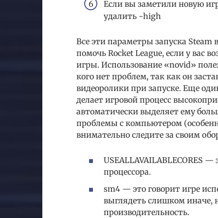
Если вы заметили новую иг
удалить -high
Все эти параметры запуска Steam
помочь Rocket League, если у вас 
игры. Использование «novid» полезн
кого нет проблем, так как он заст
видеоролики при запуске. Еще од
делает игровой процесс высокопр
автоматически выделяет ему больш
проблемы с компьютером (особенн
внимательно следите за своим обор
USEALLAVAILABLECORES — за
процессора.
sm4 — это говорит игре испо
выглядеть слишком иначе, 
производительность.