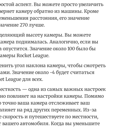
ростой аспект. Вы можете просто увеличить
 вернет камеру обратно из машины. Кроме
 уменьшения расстояния, его значение
начение 270 лучше.
еделяющий высоту камеры. Вы можете
камера поднималась. Аналогично, если вы
 опустится. Значение около 100 было бы
меры Rocket League.
енить угол наклона камеры, чтобы смотреть
ми. Значение около -4 будет считаться
 League для всех.
жесткость — одна из самых важных настроек
льно повлияет на настройки камеры. Помимо
о точно ваша камера отслеживает ваш
влияет на ряд других переменных. Из-за
е скорость и путешествуете по местности,
т вашего автомобиля. Когда вы уменьшите