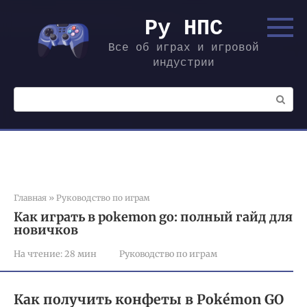
Перейти
к
Ру НПС
контенту
Все об играх и игровой
индустрии
Поиск:
Главная
»
Руководство по играм
Как играть в pokemon go: полный гайд для
новичков
На чтение:
28 мин
Руководство по играм
Как получить конфеты в Pokémon GO