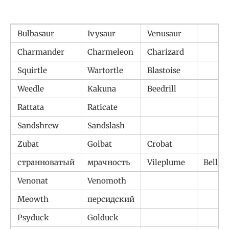
Bulbasaur
Ivysaur
Venusaur
Charmander
Charmeleon
Charizard
Squirtle
Wartortle
Blastoise
Weedle
Kakuna
Beedrill
Rattata
Raticate
Sandshrew
Sandslash
Zubat
Golbat
Crobat
странноватый
мрачность
Vileplume
Bellos
Venonat
Venomoth
Meowth
персидский
Psyduck
Golduck