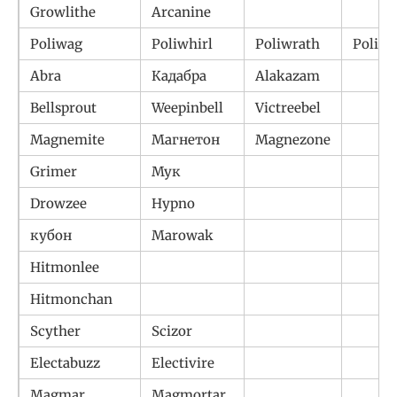
Growlithe
Arcanine
Poliwag
Poliwhirl
Poliwrath
Polito
Abra
Кадабра
Alakazam
Bellsprout
Weepinbell
Victreebel
Magnemite
Магнетон
Magnezone
Grimer
Мук
Drowzee
Hypno
кубон
Marowak
Hitmonlee
Hitmonchan
Scyther
Scizor
Electabuzz
Electivire
Magmar
Magmortar