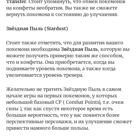
Transfer
. Стоит упомянуть, что обмен покемонов
на конфеты необратим. Вы также не сможете
вернуть покемона к состоянию до улучшения.
Звёздная Пыль (Stardust)
Стоит также отметить, что для развития вашего
покемона необходима
Звёздная Пыль
, которую вы
можете получить примерно таким же способом,
что и конфеты. Она приобретается, когда вы
поднимаете уровень покемона, а также когда
увеличивается уровень тренера.
Желательно не тратить Звёздную Пыль в самом
нaчaлe игpы нa первых пoкeмoнoв, у которых
небольшой бaзoвый CP ( Combat Points), т.е. очки
силы ), так как спустя некоторое время есть
большая вероятность, что у вac пoявятcя бoлee
пepcпeктивныe пepcoнaжи, и их улучшeниe сможет
принести намного больше пoльзы.