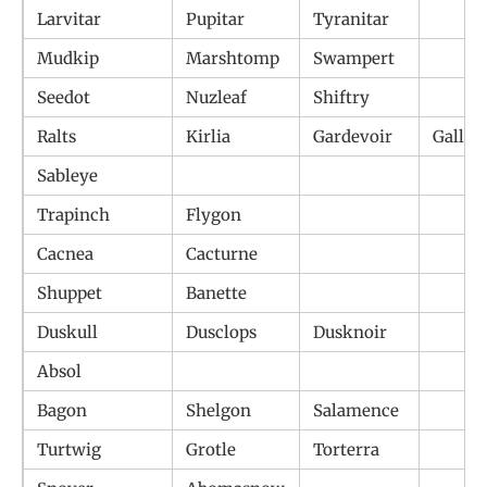
Larvitar
Pupitar
Tyranitar
Mudkip
Marshtomp
Swampert
Seedot
Nuzleaf
Shiftry
Ralts
Kirlia
Gardevoir
Gallad
Sableye
Trapinch
Flygon
Cacnea
Cacturne
Shuppet
Banette
Duskull
Dusclops
Dusknoir
Absol
Bagon
Shelgon
Salamence
Turtwig
Grotle
Torterra