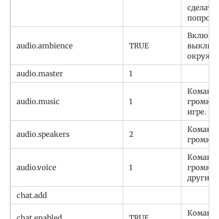
сделать
попробуй
Включае
audio.ambience
TRUE
выключа
окружен
audio.master
1
Команда
audio.music
1
громкос
игре.
Команда
audio.speakers
2
громкос
Команда
audio.voice
1
громкос
других 
chat.add
Команда
chat.enabled
TRUE