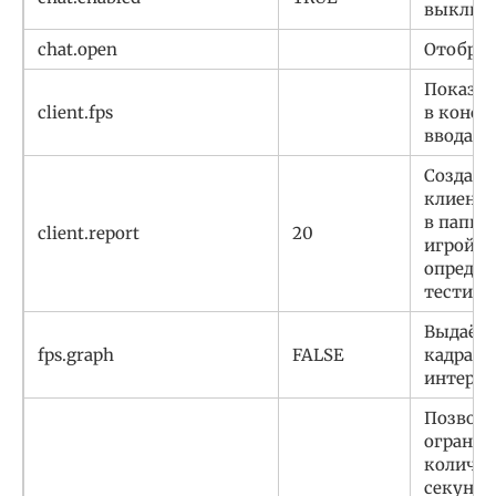
выключа
chat.open
Отображ
Показыв
client.fps
в консо
ввода к
Создаёт
клиента
в папке
client.report
20
игрой. 
определ
тестиро
Выдаёт 
fps.graph
FALSE
кадрами
интерфе
Позволя
огранич
количес
секунду