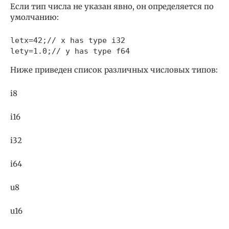
Если тип числа не указан явно, он определяется по
умолчанию:
letx=42;// x has type i32

Ниже приведен список различных числовых типов:
i8
i16
i32
i64
u8
u16