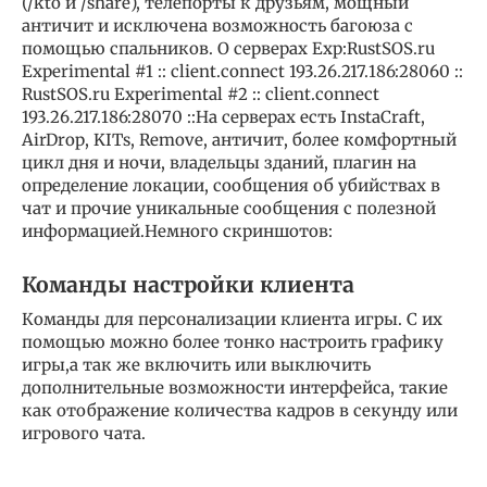
(/kto и /share), телепорты к друзьям, мощный
античит и исключена возможность багоюза с
помощью спальников. О серверах Exp:RustSOS.ru
Experimental #1 :: client.connect 193.26.217.186:28060 ::
RustSOS.ru Experimental #2 :: client.connect
193.26.217.186:28070 ::На серверах есть InstaCraft,
AirDrop, KITs, Remove, античит, более комфортный
цикл дня и ночи, владельцы зданий, плагин на
определение локации, сообщения об убийствах в
чат и прочие уникальные сообщения с полезной
информацией.Немного скриншотов:
Команды настройки клиента
Команды для персонализации клиента игры. С их
помощью можно более тонко настроить графику
игры,а так же включить или выключить
дополнительные возможности интерфейса, такие
как отображение количества кадров в секунду или
игрового чата.