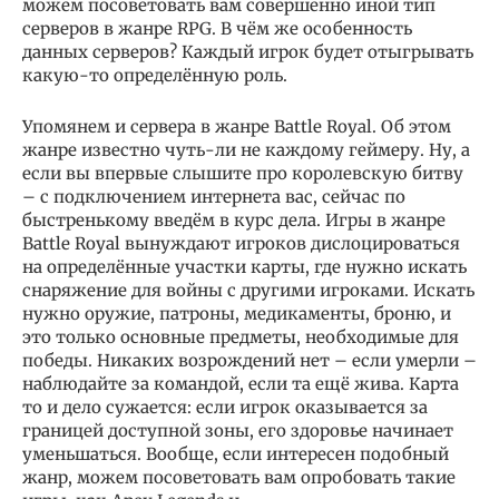
можем посоветовать вам совершенно иной тип
серверов в жанре RPG. В чём же особенность
данных серверов? Каждый игрок будет отыгрывать
какую-то определённую роль.
Упомянем и сервера в жанре Battle Royal. Об этом
жанре известно чуть-ли не каждому геймеру. Ну, а
если вы впервые слышите про королевскую битву
– с подключением интернета вас, сейчас по
быстренькому введём в курс дела. Игры в жанре
Battle Royal вынуждают игроков дислоцироваться
на определённые участки карты, где нужно искать
снаряжение для войны с другими игроками. Искать
нужно оружие, патроны, медикаменты, броню, и
это только основные предметы, необходимые для
победы. Никаких возрождений нет – если умерли –
наблюдайте за командой, если та ещё жива. Карта
то и дело сужается: если игрок оказывается за
границей доступной зоны, его здоровье начинает
уменьшаться. Вообще, если интересен подобный
жанр, можем посоветовать вам опробовать такие