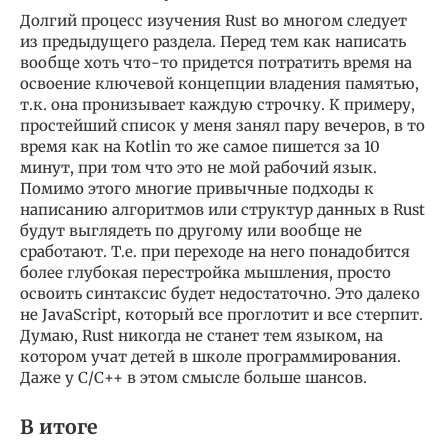
Долгий процесс изучения Rust во многом следует
из предыдущего раздела. Перед тем как написать
вообще хоть что-то придется потратить время на
освоение ключевой концепции владения памятью,
т.к. она пронизывает каждую строчку. К примеру,
простейший список у меня занял пару вечеров, в то
время как на Kotlin то же самое пишется за 10
минут, при том что это не мой рабочий язык.
Помимо этого многие привычные подходы к
написанию алгоритмов или структур данных в Rust
будут выглядеть по другому или вообще не
сработают. Т.е. при переходе на него понадобится
более глубокая перестройка мышления, просто
освоить синтаксис будет недостаточно. Это далеко
не JavaScript, который все проглотит и все стерпит.
Думаю, Rust никогда не станет тем языком, на
котором учат детей в школе программирования.
Даже у С/С++ в этом смысле больше шансов.
В итоге