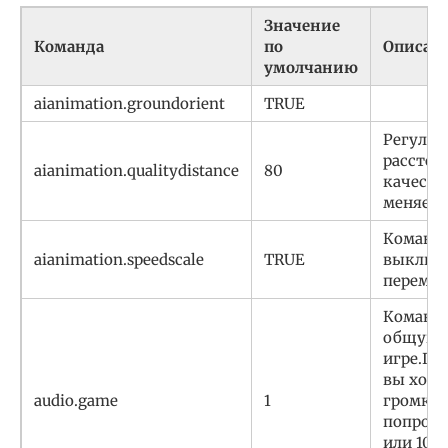
Значение
Команда
по
Описан
умолчанию
aianimation.groundorient
TRUE
Регулир
расстоя
aianimation.qualitydistance
80
качеств
меняетс
Команда
aianimation.speedscale
TRUE
выключ
переме
Команда
общую г
игре.Пр
вы хоти
audio.game
1
громкос
попробу
или 10. 