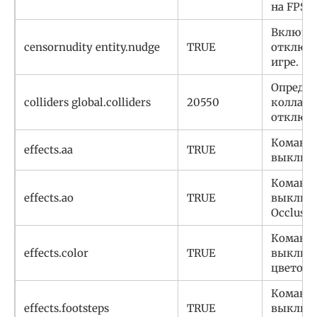
на FPS.
Включе
censornudity entity.nudge
TRUE
отключе
игре.
Определ
colliders global.colliders
20550
коллайд
отключа
Команда
effects.aa
TRUE
выключа
Команда
effects.ao
TRUE
выключ
Occlusio
Команда
effects.color
TRUE
выключ
цветоко
Команда
effects.footsteps
TRUE
выключа