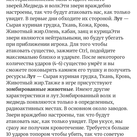
зверей.Медведь и волкЭти звери враждебно
настроены, так что будут атаковать нас, как только
увидят. В первые дни обходите их стороной.
Лут
—
Сырая куриная грудка, Ткань, Кожа, Кровь,
Животный жир.Олень, кабан, заяц и курицаЭти
звери являются нейтральными, но будут убегать
при приближении игрока. Для того чтобы
атаковать существо, зажмите Ctrl, подойдите
максимально близко и ударьте. После некоторого
количества ударов (4-6) существо умрёт и вы
сможете поковырять камнем его тушку и получить
ресурсы.
Лут
— Сырая куриная грудка, Ткань, Кровь,
Животный жир.Также в игре присутствуют
зомбированные животные
. Имеют другие
характеристики и лут.Зомбированный волк и
медведь появляются только в определенных,
радиоактивных местах. В основном около заводов.
Звери враждебно настроены, так что будут
атаковать нас, как только увидят. При укусе, мы
сразу же получим кровотечение. Требуется больше
10 ударов топором чтобы убить, так что советую