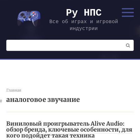
Перейти
к
Ру НПС
контенту
Все об играх и игровой
индустрии
Поиск:
Главная
аналоговое звучание
Виниловый проигрыватель Alive Audio:
обзор бренда, ключевые особенности, для
кого подойдет такая техника