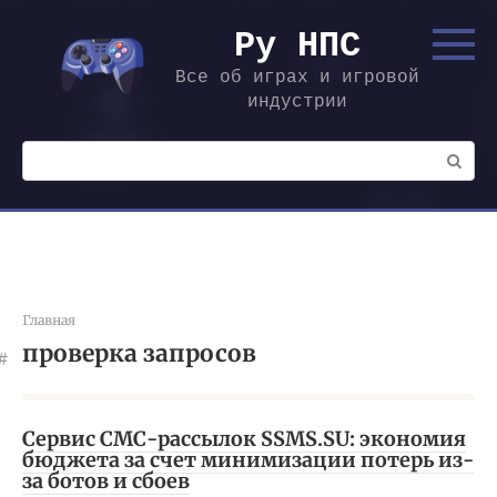
Перейти
к
Ру НПС
контенту
Все об играх и игровой
индустрии
Поиск:
Главная
проверка запросов
Сервис СМС-рассылок SSMS.SU: экономия
бюджета за счет минимизации потерь из-
за ботов и сбоев