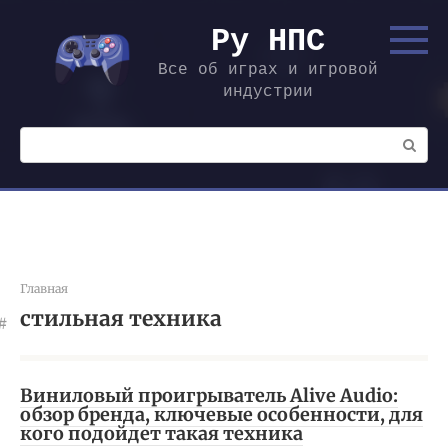
Перейти
к
Ру НПС
контенту
Все об играх и игровой
индустрии
Поиск:
Главная
стильная техника
Виниловый проигрыватель Alive Audio:
обзор бренда, ключевые особенности, для
кого подойдет такая техника