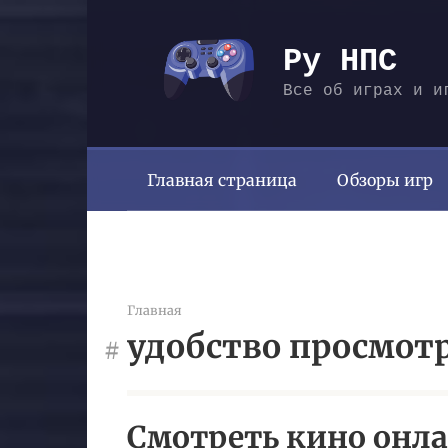
Перейти
к
Ру НПС
контенту
Все об играх и и
Главная страница
Обзоры игр
Главная
удобство просмот
Смотреть кино онла