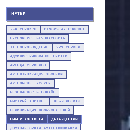
МЕТКИ
2FA СЕРВИСЫ
DEVOPS АУТСОРСИНГ
E-COMMERCE БЕЗОПАСНОСТЬ
IT СОПРОВОЖДЕНИЕ
VPS СЕРВЕР
АДМИНИСТРИРОВАНИЕ СИСТЕМ
АРЕНДА СЕРВЕРОВ
АУТЕНТИФИКАЦИЯ ЗВОНКОМ
АУТСОРСИНГ УСЛУГИ
БЕЗОПАСНОСТЬ ОНЛАЙН
БЫСТРЫЙ ХОСТИНГ
ВЕБ-ПРОЕКТЫ
ВЕРИФИКАЦИЯ ПОЛЬЗОВАТЕЛЕЙ
ВЫБОР ХОСТИНГА
ДАТА-ЦЕНТРЫ
ДВУХФАКТОРНАЯ АУТЕНТИФИКАЦИЯ