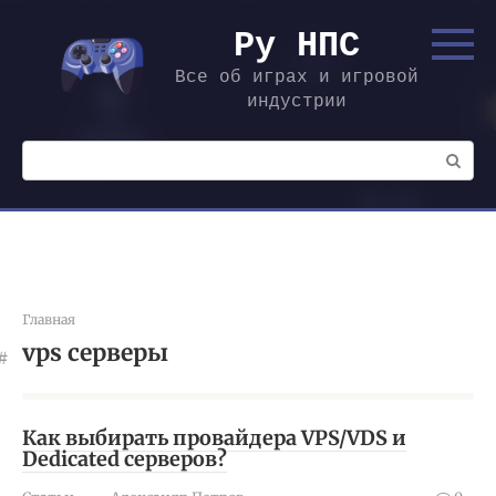
Перейти
к
Ру НПС
контенту
Все об играх и игровой
индустрии
Поиск:
Главная
vps серверы
Как выбирать провайдера VPS/VDS и
Dedicated серверов?