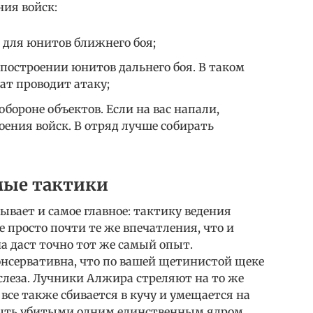
ния войск:
 для юнитов ближнего боя;
построении юнитов дальнего боя. В таком
ат проводит атаку;
обороне объектов. Если на вас напали,
оения войск. В отряд лучше собирать
мые тактики
вает и самое главное: тактику ведения
е просто почти те же впечатления, что и
она даст точно тот же самый опыт.
онсервативна, что по вашей щетинистой щеке
слеза. Лучники Алжира стреляют на то же
 все также сбивается в кучу и умещается на
быть убитыми одним единственным ядром.