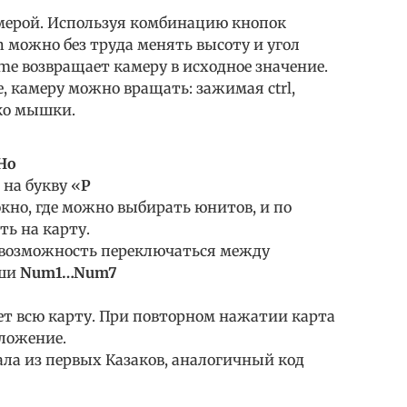
мерой. Используя комбинацию кнопок
n можно без труда менять высоту и угол
e возвращает камеру в исходное значение.
е, камеру можно вращать: зажимая ctrl,
ко мышки.
Но
 на букву «
P
 окно, где можно выбирать юнитов, и по
ь на карту.
 возможность переключаться между
иши
Num1…Num7
ет всю карту. При повторном нажатии карта
оложение.
ала из первых Казаков, аналогичный код