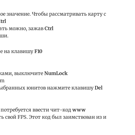
ое значение. Чтобы рассматривать карту с
trl
ать можно, зажав
Ctrl
ши.
те на клавишу
F10
оками, выключите
NumLock
um
 выбранных юнитов нажмите клавишу
Del
потребуется ввести чит-код
www
ь свой FPS. Этот код был заимствован из и