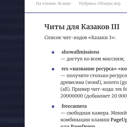
На чтение:
16 мин
Рубрика:
Обзоры игр
Читы для Казаков III
Список чит-кодов «Казаки 3»:
showallmissions
— доступ ко всем миссиям;
res «название ресурса» «к
— получите столько ресурсов,
древесина (wood), золото (gol
(all). Пример чит-кода: res f
20000000 (добавляет 20 000 
freecamera
— свободная камера. Меняйт
комбинации клавиш
PageU
или
PageDown