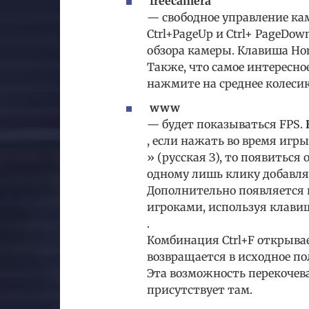
freecamera
— свободное управление ка
Ctrl+PageUp и Ctrl+ PageDow
обзора камеры. Клавиша Hom
Также, что самое интересно
нажмите на среднее колеси
www
— будет показываться FPS.
, если нажать во время игры
» (русская З), то появиться
одному лишь клику добавлят
Дополнительно появляется
игроками, используя клав
.
Комбинация Ctrl+F открыва
возвращается в исходное п
Эта возможность перекочев
присутствует там.