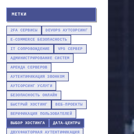
МЕТКИ
2FA СЕРВИСЫ
DEVOPS АУТСОРСИНГ
E-COMMERCE БЕЗОПАСНОСТЬ
IT СОПРОВОЖДЕНИЕ
VPS СЕРВЕР
АДМИНИСТРИРОВАНИЕ СИСТЕМ
АРЕНДА СЕРВЕРОВ
АУТЕНТИФИКАЦИЯ ЗВОНКОМ
АУТСОРСИНГ УСЛУГИ
БЕЗОПАСНОСТЬ ОНЛАЙН
БЫСТРЫЙ ХОСТИНГ
ВЕБ-ПРОЕКТЫ
ВЕРИФИКАЦИЯ ПОЛЬЗОВАТЕЛЕЙ
ВЫБОР ХОСТИНГА
ДАТА-ЦЕНТРЫ
ДВУХФАКТОРНАЯ АУТЕНТИФИКАЦИЯ