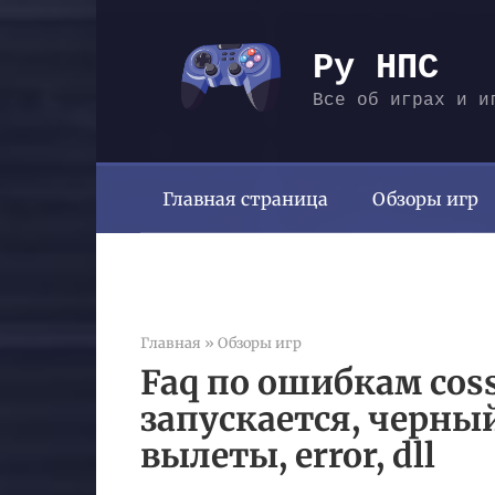
Перейти
к
Ру НПС
контенту
Все об играх и и
Главная страница
Обзоры игр
Главная
»
Обзоры игр
Faq по ошибкам cossa
запускается, черный
вылеты, error, dll