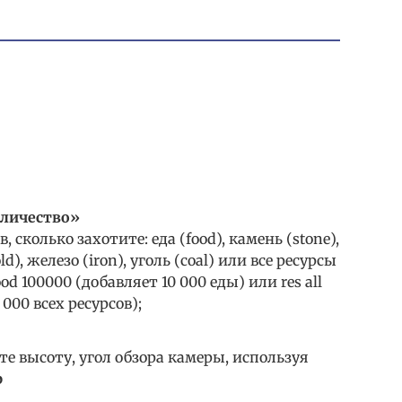
оличество»
 сколько захотите: еда (food), камень (stone),
d), железо (iron), уголь (coal) или все ресурсы
ood 100000 (добавляет 10 000 еды) или res all
000 всех ресурсов);
е высоту, угол обзора камеры, используя
p