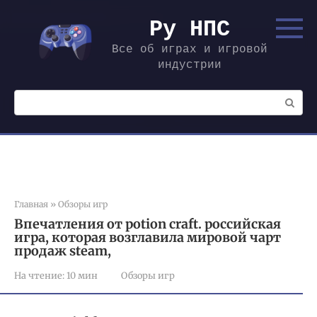
Перейти
к
Ру НПС
контенту
Все об играх и игровой
индустрии
Поиск:
Главная
»
Обзоры игр
Впечатления от potion craft. российская
игра, которая возглавила мировой чарт
продаж steam,
На чтение:
10 мин
Обзоры игр