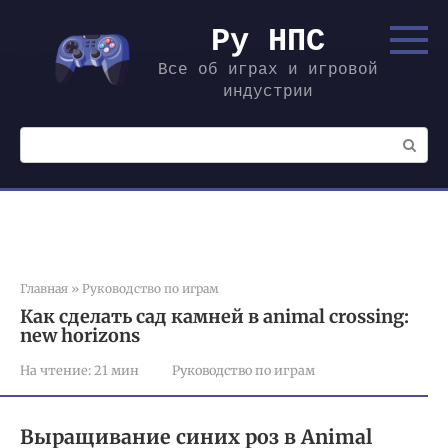
Перейти
к
Ру НПС
контенту
Все об играх и игровой
индустрии
Поиск:
Главная
»
Руководство по играм
Как сделать сад камней в animal crossing:
new horizons
На чтение:
21 мин
Руководство по играм
Выращивание синих роз в Animal