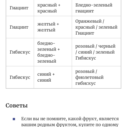
красный +
Бледно-зеленый
Гиацинт
красный
гиацинт
Оранжевый /
желтый +
Гиацинт
красный / зеленый
желтый
Гиацинт
бледно-
розовый / черный
зеленый +
Гибискус
/ синий / зеленый
бледно-
Гибискус
зеленый
розовый /
синий +
Гибискус
фиолетовый
синий
гибискус
Советы
Если вы не помните, какой фрукт, является
вашим родным фруктом, купите по одному