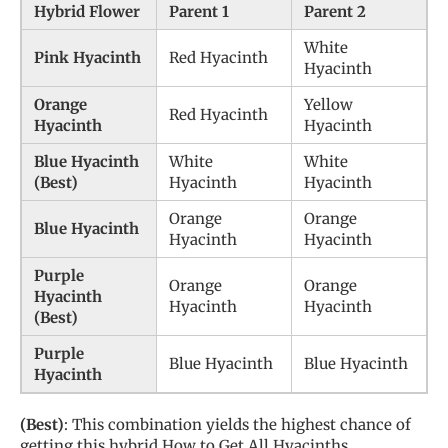
Hybrid Flower
Parent 1
Parent 2
White
Pink Hyacinth
Red Hyacinth
Hyacinth
Orange
Yellow
Red Hyacinth
Hyacinth
Hyacinth
Blue Hyacinth
White
White
(Best)
Hyacinth
Hyacinth
Orange
Orange
Blue Hyacinth
Hyacinth
Hyacinth
Purple
Orange
Orange
Hyacinth
Hyacinth
Hyacinth
(Best)
Purple
Blue Hyacinth
Blue Hyacinth
Hyacinth
(Best)
: This combination yields the highest chance of
getting this hybrid.How to Get All Hyacinths