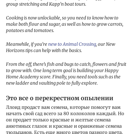
group stretching and Kapp’n boat tours.
Cooking is now unlockable, so you need to know how to
make both flour and sugar, as well as how to grow carrots,
potatoes and tomatoes.
Meanwhile, if you’re
new to Animal Crossing
, our New
Horizons tips can help with the basics.
From the off, there’s fish and bugs to catch, flowers and fruit
to grow with. One long term goal is building your Happy
Home Academy score. Finally, you need tools such as the
new ladder and vaulting pole to fully explore.
Это все о перекрестном опылении
Ллоид продаст вам семена, которые помогут вам
начать свой сад всего за 80 колоколов каждый. Но
он продает только красные и желтые семена
анютиных глазок и красные и оранжевые семена
тюльпанов. Есть еще много цветов разного цвета,