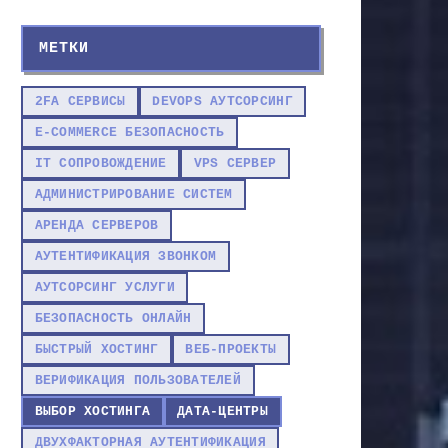
МЕТКИ
2FA СЕРВИСЫ
DEVOPS АУТСОРСИНГ
E-COMMERCE БЕЗОПАСНОСТЬ
IT СОПРОВОЖДЕНИЕ
VPS СЕРВЕР
АДМИНИСТРИРОВАНИЕ СИСТЕМ
АРЕНДА СЕРВЕРОВ
АУТЕНТИФИКАЦИЯ ЗВОНКОМ
АУТСОРСИНГ УСЛУГИ
БЕЗОПАСНОСТЬ ОНЛАЙН
БЫСТРЫЙ ХОСТИНГ
ВЕБ-ПРОЕКТЫ
ВЕРИФИКАЦИЯ ПОЛЬЗОВАТЕЛЕЙ
ВЫБОР ХОСТИНГА
ДАТА-ЦЕНТРЫ
ДВУХФАКТОРНАЯ АУТЕНТИФИКАЦИЯ