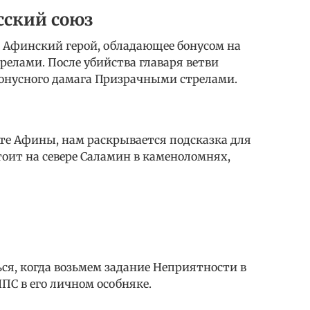
сский союз
а Афинский герой, обладающее бонусом на
елами. После убийства главаря ветви
онусного дамага Призрачными стрелами.
те Афины, нам раскрывается подсказка для
тоит на севере Саламин в каменоломнях,
ся, когда возьмем задание Неприятности в
ПС в его личном особняке.