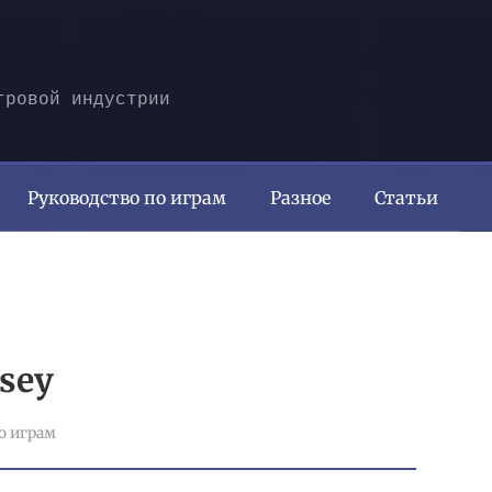
гровой индустрии
Руководство по играм
Разное
Статьи
ssey
о играм