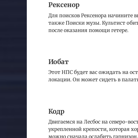
Рексенор
Для поисков Рексенора начините в
также Поиски музы. Культист обит
после оказания помощи гетере.
Иобат
Этот НПС будет вас ожидать на ос
локации. Он может сидеть в палат
Кодр
Двигаемся на Лесбос на северо-вос
укрепленной крепости, которая хо
можно сначала ослабить гарнизон.