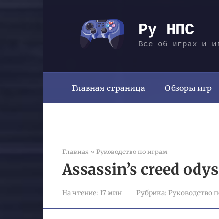
Перейти
к
Ру НПС
контенту
Все об играх и и
Главная страница
Обзоры игр
Главная
»
Руководство по играм
Assassin’s creed ody
На чтение:
17 мин
Рубрика:
Руководство п