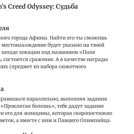
s Creed Odyssey: Судьба
еля
вного города Афины. Найти его ты сможешь
го местонахождение будет указано на твоей
на западе локации под названием «Поля
 состоится сражение. А в качестве награды
их (предмет из набора сюжетного
ла
тправишься параллельно, выполняя задания
 «Проклятая болезнь», тебе дадут задание
ти его для женщины, которая скоропостижно
веток, а вместе с ним и Павшего Олимпийца.