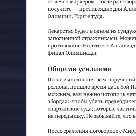
отмечен маркером. После разговора
получите — противоядие для Алкив
Олимпии. Идите туда.
Лекарство будет в одном из сунду
заполненной стражниками. Можете
противоядие. Несите его Алкивиад
финал Олимпиады.
Общими усилиями
После выполнения всех поручений
региона, пришло время дать бой П
морским, вам нужно потопить четы
абордаж, чтобы убить предводителя
спартанские суда, которые частичн
на передышку. Не забывайте, что в
После сражения поговорите с Мирр