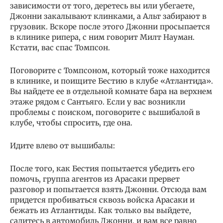
зависимости от того, деретесь вы или убегаете,
Джонни закалывают клинками, а Альт забирают в
грузовик. Вскоре после этого Джонни просыпается
в клинике рипера, с ним говорит Милт Науман.
Кстати, вас спас Томпсон.
Поговорите с Томпсоном, который тоже находится
в клинике, и поищите Бестию в клубе «Атлантида».
Вы найдете ее в отдельной комнате бара на верхнем
этаже рядом с Сантьяго. Если у вас возникли
проблемы с поиском, поговорите с вышибалой в
клубе, чтобы спросить, где она.
Идите влево от вышибалы:
После того, как Бестия попытается убедить его
помочь, группа агентов из Арасаки прервет
разговор и попытается взять Джонни. Отсюда вам
придется пробиваться сквозь войска Арасаки и
бежать из Атлантиды. Как только вы выйдете,
садитесь в автомобиль Джонни, и вам все равно