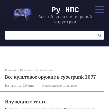
Перейти
к
Ру НПС
контенту
Все об играх и игровой
индустрии
Поиск:
Главная
»
Руководство по играм
Все культовое оружие в cyberpunk 2077
На чтение:
20 мин
Руководство по играм
Блуждают тени