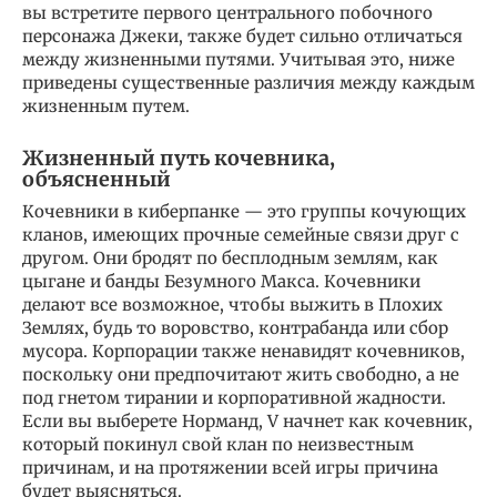
вы встретите первого центрального побочного
персонажа Джеки, также будет сильно отличаться
между жизненными путями. Учитывая это, ниже
приведены существенные различия между каждым
жизненным путем.
Жизненный путь кочевника,
объясненный
Кочевники в киберпанке — это группы кочующих
кланов, имеющих прочные семейные связи друг с
другом. Они бродят по бесплодным землям, как
цыгане и банды Безумного Макса. Кочевники
делают все возможное, чтобы выжить в Плохих
Землях, будь то воровство, контрабанда или сбор
мусора. Корпорации также ненавидят кочевников,
поскольку они предпочитают жить свободно, а не
под гнетом тирании и корпоративной жадности.
Если вы выберете Норманд, V начнет как кочевник,
который покинул свой клан по неизвестным
причинам, и на протяжении всей игры причина
будет выясняться.