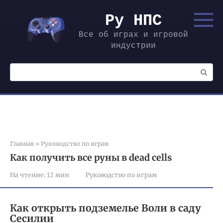
Перейти
к
Ру НПС
контенту
Все об играх и игровой
индустрии
Поиск:
Главная
»
Руководство по играм
Как получить все руны в dead cells
На чтение:
12 мин
Руководство по играм
Как открыть подземелье Воли в саду
Сесилии