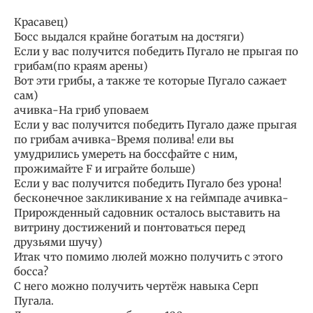
Красавец)
Босс выдался крайне богатым на достяги)
Если у вас получится победить Пугало не прыгая по
грибам(по краям арены)
Вот эти грибы, а также те которые Пугало сажает
сам)
ачивка-На гриб уповаем
Если у вас получится победить Пугало даже прыгая
по грибам ачивка-Время полива! ели вы
умудрились умереть на боссфайте с ним,
прожимайте F и играйте больше)
Если у вас получится победить Пугало без урона!
бесконечное закликивание x на геймпаде ачивка-
Прирожденный садовник осталось выставить на
витрину достижений и понтоваться перед
друзьями шучу)
Итак что помимо люлей можно получить с этого
босса?
С него можно получить чертёж навыка Серп
Пугала.