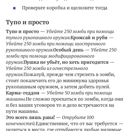
Проверьте коробка и щелкните тогда
Тупо и просто
Тупо и просто
—
Убейте 250 зомби при помощи
тупого рукопашного оружия.
Кромсай и руби
—
Убейте 250 зомби при помощи заостренного
рукопашного оружия.
Особый день
—
Убейте 250
зомби при помощи модифицированного
оружия.
Пушка не убьёт, но хоть пригодится
—
Убейте 250 зомби из огнестрельного
оружия.
Пожалуй, прежде чем стрелять в зомби,
стоит покалечить его до минимума здоровья
рукопашным оружием, а затем добить пулей.
Карма-геддон
—
Убейте 50 зомби при помощи
машины.
Не сложно проехаться по зомби, когда они
и без ваших уговоров то и дело встречаются на
пути машины.
Это всего лишь рана!
—
Отрубите 100
конечностей.
Единственное, что от вас требуется —
целиться в места, где отрубаются любые видимые