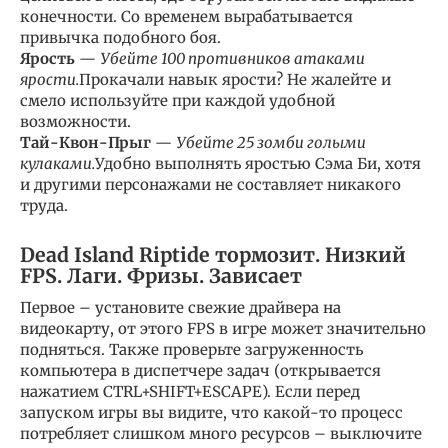
конечности. Со временем вырабатывается
привычка подобного боя.
Ярость
—
Убейте 100 противников атаками
ярости.
Прокачали навык ярости? Не жалейте и
смело используйте при каждой удобной
возможности.
Тай-Квон-Прыг
—
Убейте 25 зомби голыми
кулаками.
Удобно выполнять яростью Сэма Би, хотя
и другими персонажами не составляет никакого
труда.
Dead Island Riptide тормозит. Низкий
FPS. Лаги. Фризы. Зависает
Первое – установите свежие драйвера на
видеокарту, от этого FPS в игре может значительно
подняться. Также проверьте загруженность
компьютера в диспетчере задач (открывается
нажатием CTRL+SHIFT+ESCAPE). Если перед
запуском игры вы видите, что какой-то процесс
потребляет слишком много ресурсов – выключите