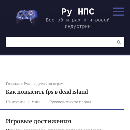
Перейти
к
Ру НПС
контенту
Все об играх и игровой
индустрии
Поиск:
Главная
»
Руководство по играм
Как повысить fps в dead island
На чтение:
11 мин
Руководство по играм
Игровые достижения