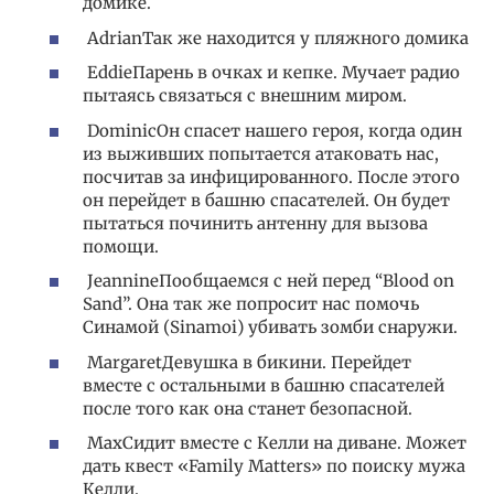
домике.
AdrianТак же находится у пляжного домика
EddieПарень в очках и кепке. Мучает радио
пытаясь связаться с внешним миром.
DominicОн спасет нашего героя, когда один
из выживших попытается атаковать нас,
посчитав за инфицированного. После этого
он перейдет в башню спасателей. Он будет
пытаться починить антенну для вызова
помощи.
JeannineПообщаемся с ней перед “Blood on
Sand”. Она так же попросит нас помочь
Синамой (Sinamoi) убивать зомби снаружи.
MargaretДевушка в бикини. Перейдет
вместе с остальными в башню спасателей
после того как она станет безопасной.
MaxСидит вместе с Келли на диване. Может
дать квест «Family Matters» по поиску мужа
Келли.