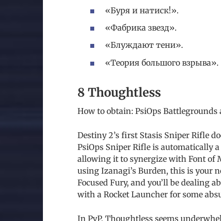
«Буря и натиск!».
«Фабрика звезд».
«Блуждают тени».
«Теория большого взрыва».
8 Thoughtless
How to obtain: PsiOps Battlegrounds
Destiny 2’s first Stasis Sniper Rifle 
PsiOps Sniper Rifle is automatically a
allowing it to synergize with Font of
using Izanagi’s Burden, this is your 
Focused Fury, and you’ll be dealing 
with a Rocket Launcher for some ab
In PvP, Thoughtless seems underwhelm