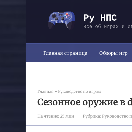
Перейти
к
Ру НПС
контенту
Все об играх и и
Главная страница
Обзоры игр
Главная
»
Руководство по играм
Сезонное оружие в d
На чтение:
25 мин
Рубрика:
Руководство п