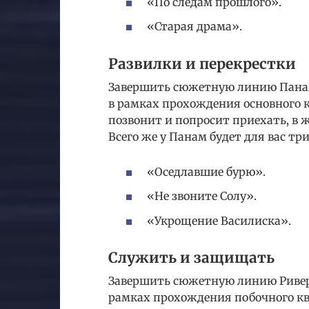
«По следам прошлого».
«Старая драма».
Развилки и перекрестки
Завершить сюжетную линию Панам
в рамках прохождения основного к
позвонит и попросит приехать, в 
Всего же у Панам будет для вас три
«Оседлавшие бурю».
«Не звоните Солу».
«Укрощение Василиска».
Служить и защищать
Завершить сюжетную линию Ривера
рамках прохождения побочного кв