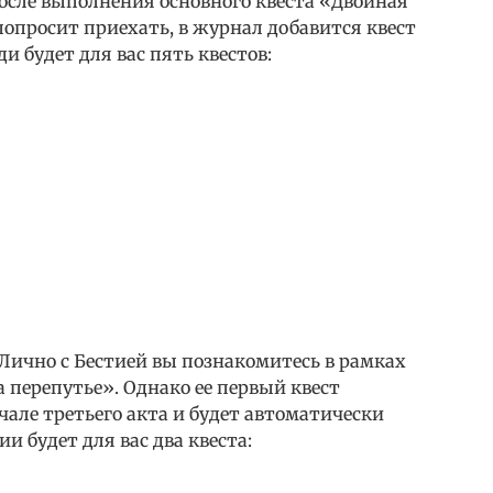
сле выполнения основного квеста «Двойная
попросит приехать, в журнал добавится квест
и будет для вас пять квестов:
 Лично с Бестией вы познакомитесь в рамках
 перепутье». Однако ее первый квест
чале третьего акта и будет автоматически
ии будет для вас два квеста: