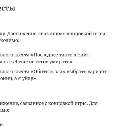
есты
у. Достижение, связанное с концовкой игры.
бходимо:
вного квеста «Последнее танго в Найт —
ога «Я еще не готов умирать».
вного квеста «Обитель зла» выбрать вариант
онни, а я уйду».
ижение, связанное с концовкой игры. Для
имо:
и.