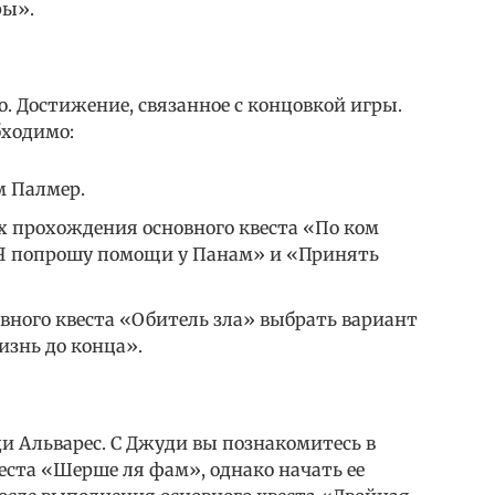
ры».
о. Достижение, связанное с концовкой игры.
бходимо:
м Палмер.
х прохождения основного квеста «По ком
«Я попрошу помощи у Панам» и «Принять
вного квеста «Обитель зла» выбрать вариант
изнь до конца».
 Альварес. С Джуди вы познакомитесь в
еста «Шерше ля фам», однако начать ее