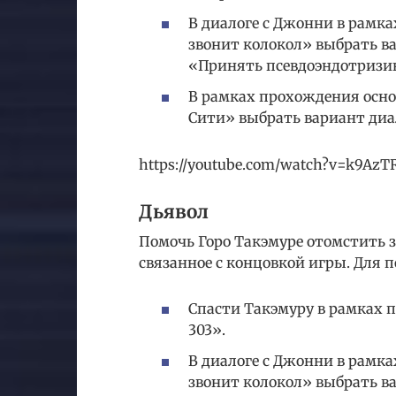
В диалоге с Джонни в рамка
звонит колокол» выбрать в
«Принять псевдоэндотризи
В рамках прохождения осно
Сити» выбрать вариант диал
https://youtube.com/watch?v=k9Az
Дьявол
Помочь Горо Такэмуре отомстить з
связанное с концовкой игры. Для 
Спасти Такэмуру в рамках 
303».
В диалоге с Джонни в рамка
звонит колокол» выбрать в