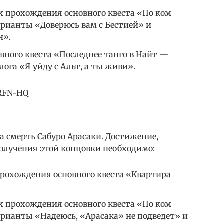
х прохождения основного квеста «По ком
арианты «Доверюсь вам с Бестией» и
н».
вного квеста «Последнее танго в Найт —
ога «Я уйду с Альт, а ты живи».
TRFN-HQ
а смерть Сабуро Арасаки. Достижение,
получения этой концовки необходимо:
прохождения основного квеста «Квартира
х прохождения основного квеста «По ком
арианты «Надеюсь, «Арасака» не подведет» и