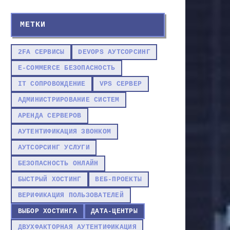
МЕТКИ
2FA СЕРВИСЫ
DEVOPS АУТСОРСИНГ
E-COMMERCE БЕЗОПАСНОСТЬ
IT СОПРОВОЖДЕНИЕ
VPS СЕРВЕР
АДМИНИСТРИРОВАНИЕ СИСТЕМ
АРЕНДА СЕРВЕРОВ
АУТЕНТИФИКАЦИЯ ЗВОНКОМ
АУТСОРСИНГ УСЛУГИ
БЕЗОПАСНОСТЬ ОНЛАЙН
БЫСТРЫЙ ХОСТИНГ
ВЕБ-ПРОЕКТЫ
ВЕРИФИКАЦИЯ ПОЛЬЗОВАТЕЛЕЙ
ВЫБОР ХОСТИНГА
ДАТА-ЦЕНТРЫ
ДВУХФАКТОРНАЯ АУТЕНТИФИКАЦИЯ