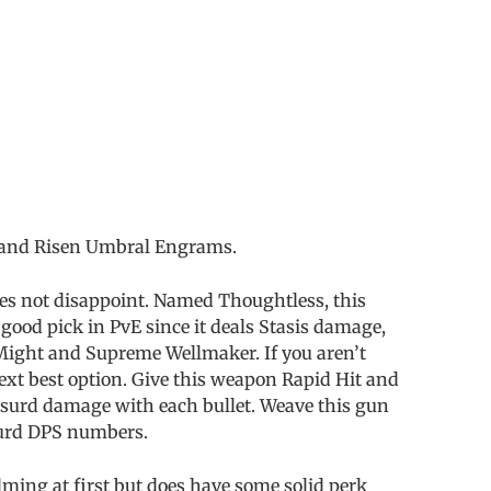
 and Risen Umbral Engrams.
does not disappoint. Named Thoughtless, this
 good pick in PvE since it deals Stasis damage,
 Might and Supreme Wellmaker. If you aren’t
next best option. Give this weapon Rapid Hit and
absurd damage with each bullet. Weave this gun
surd DPS numbers.
ing at first but does have some solid perk