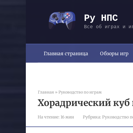
Перейти
к
Ру НПС
контенту
Все об играх и и
Главная страница
Обзоры игр
Главная
»
Руководство по играм
Хорадрический куб 
На чтение:
16 мин
Рубрика:
Руководство п