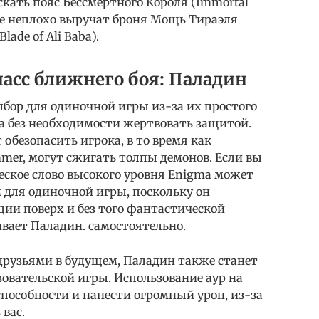
кать пояс Бессмертного Короля (Immortal
. Еще неплохо выручат броня Мощь Тираэля
lade of Ali Baba).
сс ближнего боя: Паладин
ор для одиночной игры из-за их простого
на без необходимости жертвовать защитой.
 обезопасить игрока, в то время как
mmer, могут сжигать толпы демонов. Если вы
ческое слово высокого уровня Enigma может
 для одиночной игры, поскольку он
ции поверх и без того фантастической
вает Паладин. самостоятельно.
 друзьями в будущем, Паладин также станет
овательской игры. Использование аур на
пособности и нанести огромный урон, из-за
 вас.