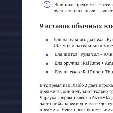
Эфирные предметы — эти п
очень сильны, но как тольк
9 вставок обычных эл
Для нательного доспеха : Ру
Обычный нательный доспех
Для щитов : Руна Тал + Ам
Для оружия : Ral Rune + Amn
Для шлемов : Ral Rune + Thul
В то время как Diablo 2 дает игро
предметы, они получают только тр
Ларзука (первый квест в Акте V). Д
дает наибольшее количество досту
предмета. Некоторые рунические с