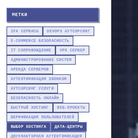
МЕТКИ
2FA СЕРВИСЫ
DEVOPS АУТСОРСИНГ
E-COMMERCE БЕЗОПАСНОСТЬ
IT СОПРОВОЖДЕНИЕ
VPS СЕРВЕР
АДМИНИСТРИРОВАНИЕ СИСТЕМ
АРЕНДА СЕРВЕРОВ
АУТЕНТИФИКАЦИЯ ЗВОНКОМ
АУТСОРСИНГ УСЛУГИ
БЕЗОПАСНОСТЬ ОНЛАЙН
БЫСТРЫЙ ХОСТИНГ
ВЕБ-ПРОЕКТЫ
ВЕРИФИКАЦИЯ ПОЛЬЗОВАТЕЛЕЙ
ВЫБОР ХОСТИНГА
ДАТА-ЦЕНТРЫ
ДВУХФАКТОРНАЯ АУТЕНТИФИКАЦИЯ