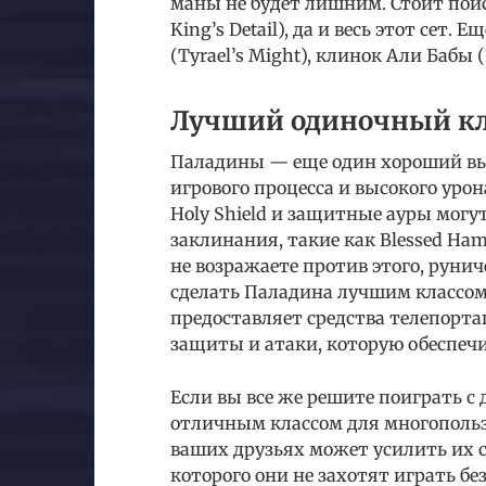
маны не будет лишним. Стоит поис
King’s Detail), да и весь этот сет
(Tyrael’s Might), клинок Али Бабы (B
Лучший одиночный кла
Паладины — еще один хороший выб
игрового процесса и высокого уро
Holy Shield и защитные ауры могут
заклинания, такие как Blessed Ha
не возражаете против этого, руни
сделать Паладина лучшим классом
предоставляет средства телепорта
защиты и атаки, которую обеспечи
Если вы все же решите поиграть с
отличным классом для многопольз
ваших друзьях может усилить их с
которого они не захотят играть без